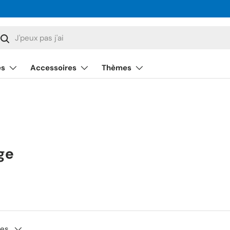
cherche
Rechercher
és
Accessoires
Thèmes
ge
tes