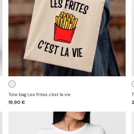
Beige
Tote bag Les frites c'est la vie
T
19,90 €