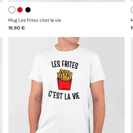
Blanc
Rouge
Noir
Mug Les frites c'est la vie
M
19,90 €
1