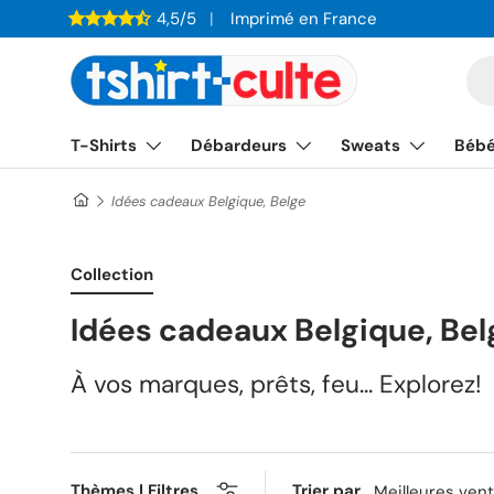
4,5/5
Imprimé en France
ALLER AU CONTENU
Re
T-Shirts
Débardeurs
Sweats
Béb
Idées cadeaux Belgique, Belge
Collection
Idées cadeaux Belgique, Bel
À vos marques, prêts, feu... Explorez!
Thèmes | Filtres
Trier par
Meilleures ven