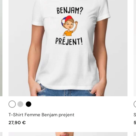
Blanc
Gris
Noir
T-Shirt Femme Benjam prejent
S
27,90 €