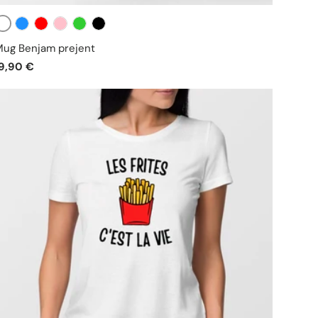
Blanc
Bleu
Rouge
Rose
Vert
Noir
ug Benjam prejent
9,90 €