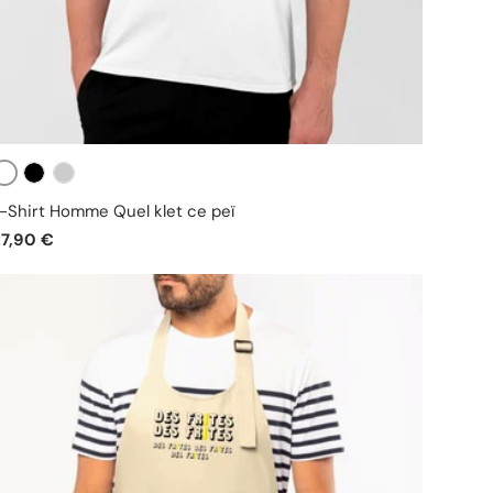
Blanc
Noir
Gris
-Shirt Homme Quel klet ce peï
27,90 €