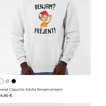
Blanc
Gris
Noir
weat Capuche Adulte Benjam prejent
54,90 €