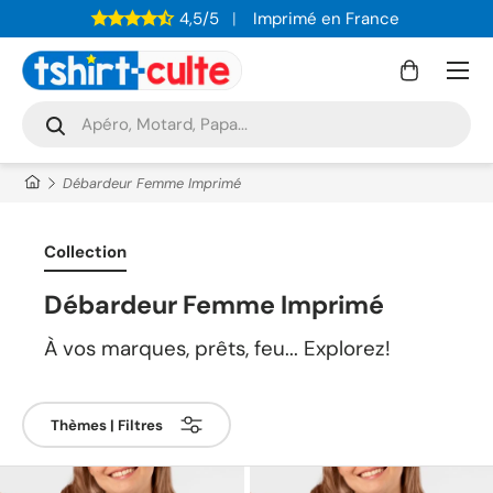
4,5/5
Imprimé en France
ALLER AU CONTENU
Menu
Panier
Recherche
Rechercher
Débardeur Femme Imprimé
Collection
Débardeur Femme Imprimé
À vos marques, prêts, feu... Explorez!
Thèmes | Filtres