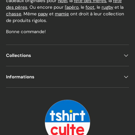
cadeaux originales pour
Noël
, la
fête des mères
, la
fête
des pères
. Ou encore pour
l'apéro
, le
foot
, le
rugby
et la
chasse
. Même
papy
et
mamie
ont droit à leur collection
de produits rigolos.
Bonne commande!
Collections
Informations