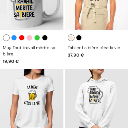
Blanc
Beige
Bleu
Rouge
Rose
Vert
Noir
Noir
Mug Tout travail mérite sa
Tablier La bière c'est la vie
bière
37,90 €
19,90 €