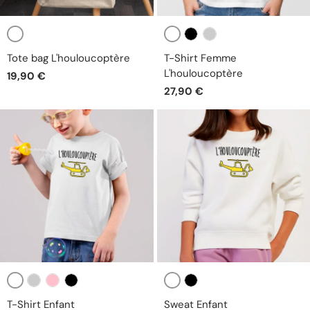
Blanc
Blanc
Noir
Gris
Tote bag L'houloucoptère
T-Shirt Femme
L'houloucoptère
19,90 €
27,90 €
Blanc
Blanc
Gris
Rose
Noir
Noir
T-Shirt Enfant
Sweat Enfant