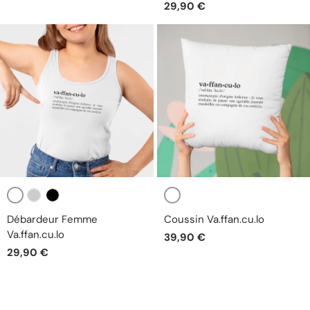
29,90 €
Blanc
Blanc
Gris
Noir
Débardeur Femme
Coussin Va.ffan.cu.lo
Va.ffan.cu.lo
39,90 €
29,90 €