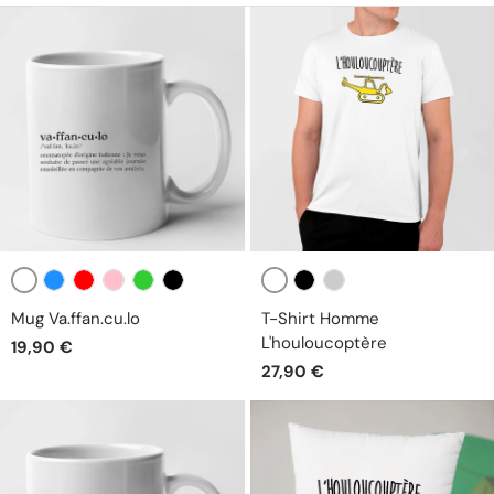
Blanc
Blanc
Bleu
Rouge
Rose
Vert
Noir
Noir
Gris
Mug Va.ffan.cu.lo
T-Shirt Homme
L'houloucoptère
19,90 €
27,90 €