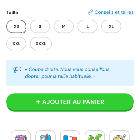
Blanc
Noir
Gris
Conseils et tailles
Taille
XS
S
M
L
XL
XXL
XXXL
«
Coupe droite. Nous vous conseillons
d'opter pour la taille habituelle.
»
AJOUTER AU PANIER