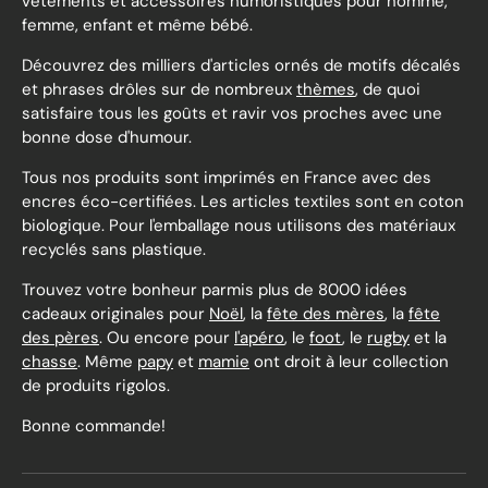
vêtements et accessoires humoristiques pour homme,
femme, enfant et même bébé.
Découvrez des milliers d'articles ornés de motifs décalés
et phrases drôles sur de nombreux
thèmes
, de quoi
satisfaire tous les goûts et ravir vos proches avec une
bonne dose d'humour.
Tous nos produits sont imprimés en France avec des
encres éco-certifiées. Les articles textiles sont en coton
biologique. Pour l'emballage nous utilisons des matériaux
recyclés sans plastique.
Trouvez votre bonheur parmis plus de 8000 idées
cadeaux originales pour
Noël
, la
fête des mères
, la
fête
des pères
. Ou encore pour
l'apéro
, le
foot
, le
rugby
et la
chasse
. Même
papy
et
mamie
ont droit à leur collection
de produits rigolos.
Bonne commande!