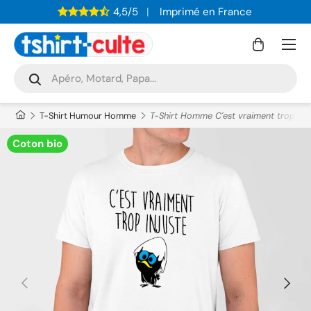
4,5/5
Imprimé en France
ALLER AU CONTENU
Menu
Panier
Recherche
Rechercher
T-Shirt Humour Homme
T-Shirt Homme C'est vraiment trop inj
Coton bio
PRÉCÉDENT
SUIVAN