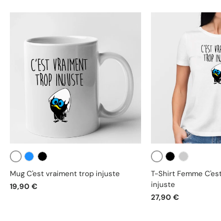
Blanc
Blanc
Bleu
Noir
Noir
Gris
Mug C'est vraiment trop injuste
T-Shirt Femme C'est
injuste
19,90 €
27,90 €