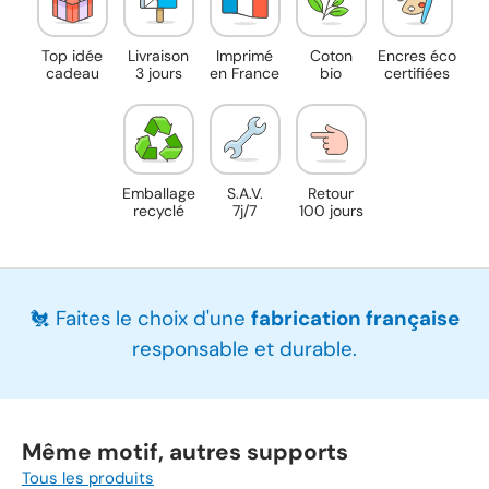
Top idée
Livraison
Imprimé
Coton
Encres éco
cadeau
3 jours
en France
bio
certifiées
Emballage
S.A.V.
Retour
recyclé
7j/7
100 jours
🐔 Faites le choix d'une
fabrication française
responsable et durable.
Même motif, autres supports
Tous les produits