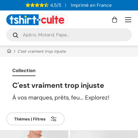
4,5/5
Imprimé en France
ALLER AU CONTENU
Menu
Panier
Recherche
Rechercher
C'est vraiment trop injuste
Collection
C'est vraiment trop injuste
À vos marques, prêts, feu... Explorez!
Thèmes | Filtres