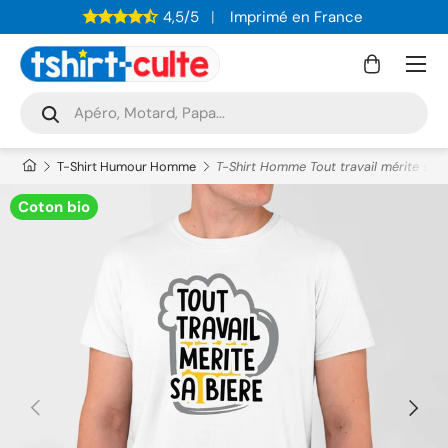
4,5/5
Imprimé en France
ALLER AU CONTENU
Menu
Panier
Recherche
Rechercher
T-Shirt Humour Homme
T-Shirt Homme Tout travail mérite sa b
Coton bio
PRÉCÉDENT
SUIVAN