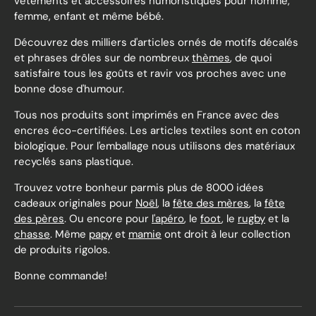
vêtements et accessoires humoristiques pour homme,
femme, enfant et même bébé.
Découvrez des milliers d'articles ornés de motifs décalés
et phrases drôles sur de nombreux
thèmes
, de quoi
satisfaire tous les goûts et ravir vos proches avec une
bonne dose d'humour.
Tous nos produits sont imprimés en France avec des
encres éco-certifiées. Les articles textiles sont en coton
biologique. Pour l'emballage nous utilisons des matériaux
recyclés sans plastique.
Trouvez votre bonheur parmis plus de 8000 idées
cadeaux originales pour
Noël
, la
fête des mères
, la
fête
des pères
. Ou encore pour
l'apéro
, le
foot
, le
rugby
et la
chasse
. Même
papy
et
mamie
ont droit à leur collection
de produits rigolos.
Bonne commande!