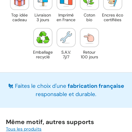
Top idée
Livraison
Imprimé
Coton
Encres éco
cadeau
3 jours
en France
bio
certifiées
Emballage
S.A.V.
Retour
recyclé
7j/7
100 jours
🐔 Faites le choix d'une
fabrication française
responsable et durable.
Même motif, autres supports
Tous les produits