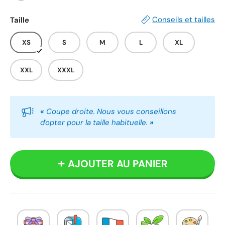
Blanc
Gris
Noir
Conseils et tailles
Taille
XS
S
M
L
XL
XXL
XXXL
«
Coupe droite. Nous vous conseillons
d'opter pour la taille habituelle.
»
AJOUTER AU PANIER