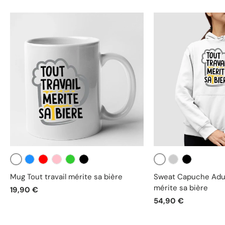
Blanc
Blanc
Bleu
Rouge
Rose
Vert
Noir
Gris
Noir
Mug Tout travail mérite sa bière
Sweat Capuche Adult
mérite sa bière
19,90 €
54,90 €