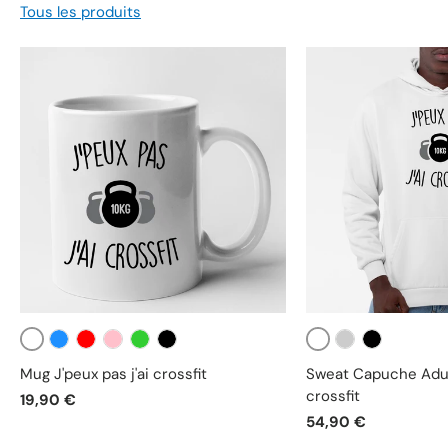
Tous les produits
Blanc
Blanc
Bleu
Rouge
Rose
Vert
Noir
Gris
Noir
Mug J'peux pas j'ai crossfit
Sweat Capuche Adult
crossfit
19,90 €
54,90 €