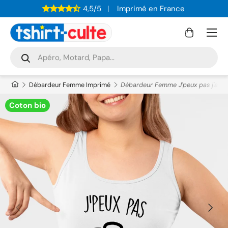
4,5/5
Imprimé en France
ALLER AU CONTENU
Menu
Panier
Recherche
Rechercher
Débardeur Femme Imprimé
Débardeur Femme J'peux pas j'ai cr
Coton bio
PRÉCÉDENT
SUIVAN