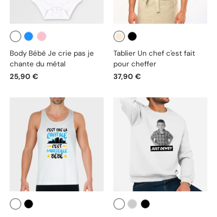
Blanc
Beige
Bleu
Rose
Noir
Body Bébé Je crie pas je
Tablier Un chef c'est fait
chante du métal
pour cheffer
25,90 €
37,90 €
Blanc
Blanc
Noir
Gris
Noir