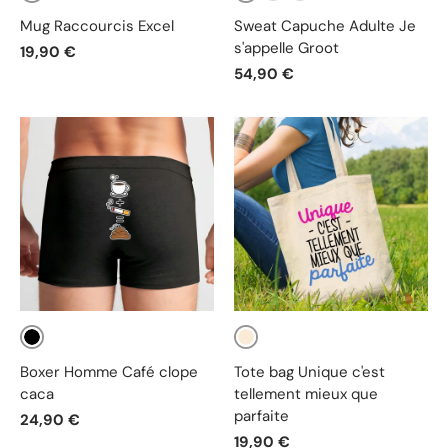
Vert
Blanc
Gris
Noir
Mug Raccourcis Excel
Sweat Capuche Adulte Je
s'appelle Groot
19,90 €
54,90 €
Noir
Beige
Boxer Homme Café clope
Tote bag Unique c'est
caca
tellement mieux que
parfaite
24,90 €
19,90 €