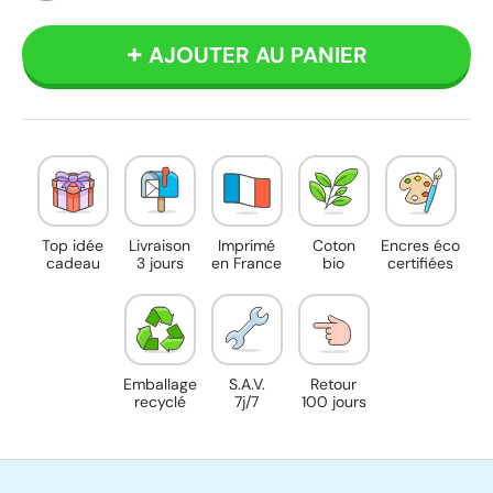
Beige
AJOUTER AU PANIER
Top idée
Livraison
Imprimé
Coton
Encres éco
cadeau
3 jours
en France
bio
certifiées
Emballage
S.A.V.
Retour
recyclé
7j/7
100 jours