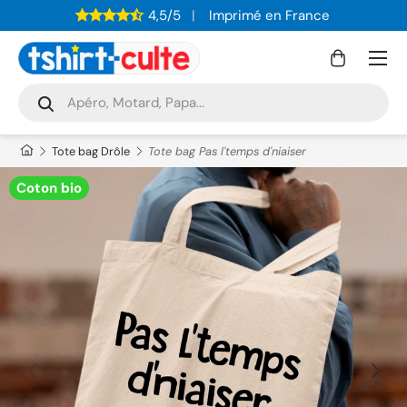
4,5/5
Imprimé en France
ALLER AU CONTENU
Menu
Panier
Recherche
Rechercher
Tote bag Drôle
Tote bag Pas l'temps d'niaiser
Coton bio
PRÉCÉDENT
SUIVAN