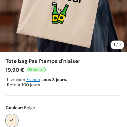
1
de
/
2
Tote bag Pas l'temps d'niaiser
19,90 €
Livraison
France
sous 3 jours.
Retour 100 jours.
Couleur:
Beige