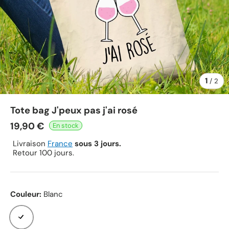
1
de
/
2
Tote bag J'peux pas j'ai rosé
19,90 €
Livraison
France
sous 3 jours.
Retour 100 jours.
Couleur:
Blanc