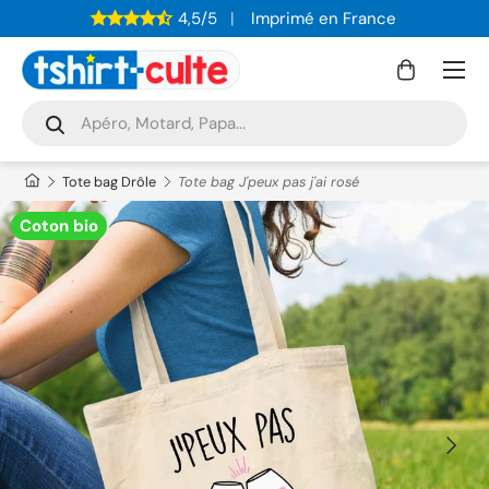
4,5/5
Imprimé en France
ALLER AU CONTENU
Menu
Panier
Recherche
Rechercher
Tote bag Drôle
Tote bag J'peux pas j'ai rosé
Coton bio
PRÉCÉDENT
SUIVAN