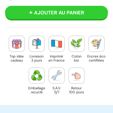
Blanc
AJOUTER AU PANIER
Top idée
Livraison
Imprimé
Coton
Encres éco
cadeau
3 jours
en France
bio
certifiées
Emballage
S.A.V.
Retour
recyclé
7j/7
100 jours