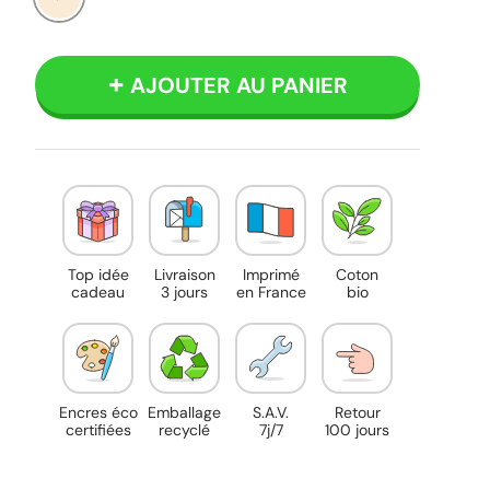
Beige
AJOUTER AU PANIER
Top idée
Livraison
Imprimé
Coton
cadeau
3 jours
en France
bio
Encres éco
Emballage
S.A.V.
Retour
certifiées
recyclé
7j/7
100 jours