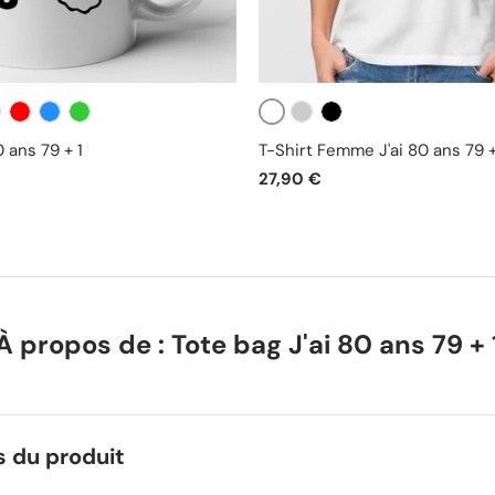
Blanc
se
Rouge
Bleu
Vert
Gris
Noir
 ans 79 + 1
T-Shirt Femme J'ai 80 ans 79 +
27,90 €
À propos de : Tote bag J'ai 80 ans 79 + 
s du produit