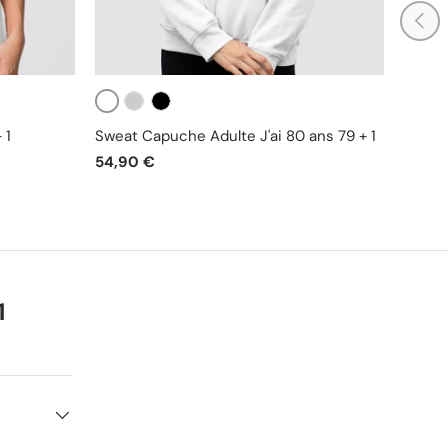
PRÉC
Blanc
Blanc
Gris
Noir
Gr
 1
Sweat Capuche Adulte J'ai 80 ans 79 + 1
Débar
54,90 €
29,90
1