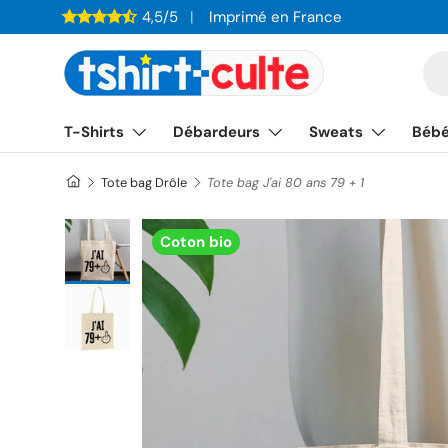
4,5/5
Imprimé en France
ALLER AU CONTENU
Re
T-Shirts
Débardeurs
Sweats
Béb
Tote bag Drôle
Tote bag J'ai 80 ans 79 + 1
Charger l’image 1 dans la vue de galerie
Coton bio
Charger l’image 2 dans la vue de galerie