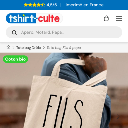
4,5/5
Imprimé en France
ALLER AU CONTENU
Menu
Panier
Recherche
Rechercher
Tote bag Drôle
Tote bag Fils à papa
Coton bio
PRÉCÉDENT
SUIVAN