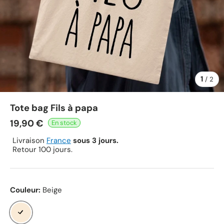
1
de
/
2
Tote bag Fils à papa
19,90 €
Livraison
France
sous 3 jours.
Retour 100 jours.
Couleur:
Beige