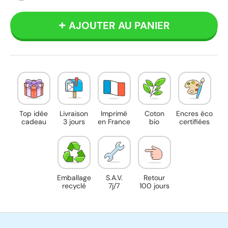
Beige
AJOUTER AU PANIER
Top idée
Livraison
Imprimé
Coton
Encres éco
cadeau
3 jours
en France
bio
certifiées
Emballage
S.A.V.
Retour
recyclé
7j/7
100 jours