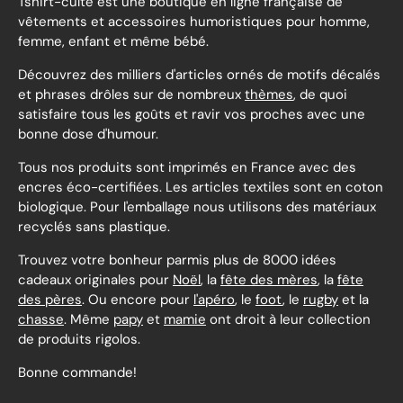
Tshirt-culte est une boutique en ligne française de
vêtements et accessoires humoristiques pour homme,
femme, enfant et même bébé.
Découvrez des milliers d'articles ornés de motifs décalés
et phrases drôles sur de nombreux
thèmes
, de quoi
satisfaire tous les goûts et ravir vos proches avec une
bonne dose d'humour.
Tous nos produits sont imprimés en France avec des
encres éco-certifiées. Les articles textiles sont en coton
biologique. Pour l'emballage nous utilisons des matériaux
recyclés sans plastique.
Trouvez votre bonheur parmis plus de 8000 idées
cadeaux originales pour
Noël
, la
fête des mères
, la
fête
des pères
. Ou encore pour
l'apéro
, le
foot
, le
rugby
et la
chasse
. Même
papy
et
mamie
ont droit à leur collection
de produits rigolos.
Bonne commande!