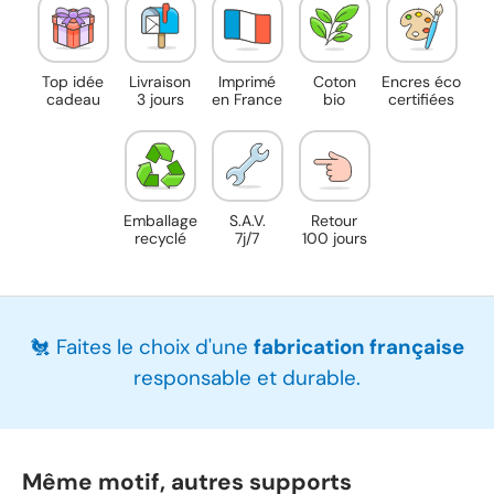
Top idée
Livraison
Imprimé
Coton
Encres éco
cadeau
3 jours
en France
bio
certifiées
Emballage
S.A.V.
Retour
recyclé
7j/7
100 jours
🐔 Faites le choix d'une
fabrication française
responsable et durable.
Même motif, autres supports