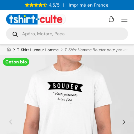
4,5/5
Imprimé en France
ALLER AU CONTENU
Menu
Panier
Recherche
Rechercher
T-Shirt Humour Homme
T-Shirt Homme Bouder pour parvenir à 
Coton bio
PRÉCÉDENT
SUIVAN