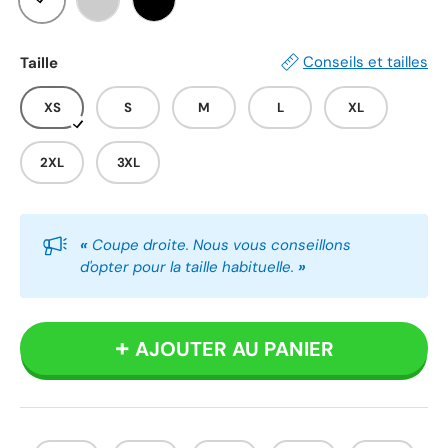
Blanc
Gris
Noir
Conseils et tailles
Taille
XS
S
M
L
XL
2XL
3XL
«
Coupe droite. Nous vous conseillons
d'opter pour la taille habituelle.
»
AJOUTER AU PANIER