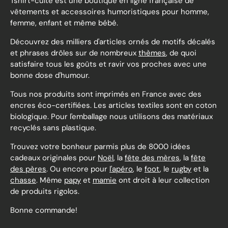
Tshirt-culte est une boutique en ligne française de
vêtements et accessoires humoristiques pour homme,
femme, enfant et même bébé.
Découvrez des milliers d'articles ornés de motifs décalés
et phrases drôles sur de nombreux
thèmes
, de quoi
satisfaire tous les goûts et ravir vos proches avec une
bonne dose d'humour.
Tous nos produits sont imprimés en France avec des
encres éco-certifiées. Les articles textiles sont en coton
biologique. Pour l'emballage nous utilisons des matériaux
recyclés sans plastique.
Trouvez votre bonheur parmis plus de 8000 idées
cadeaux originales pour
Noël
, la
fête des mères
, la
fête
des pères
. Ou encore pour
l'apéro
, le
foot
, le
rugby
et la
chasse
. Même
papy
et
mamie
ont droit à leur collection
de produits rigolos.
Bonne commande!