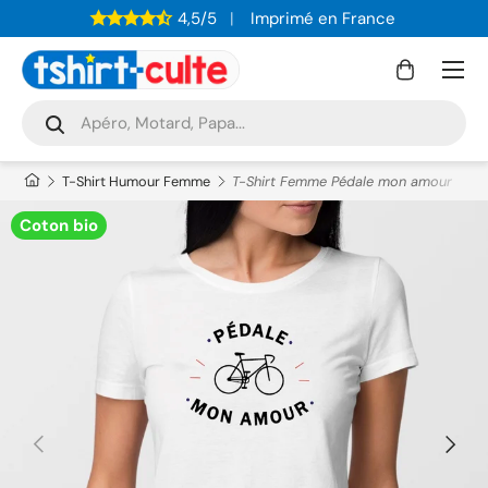
4,5/5
Imprimé en France
ALLER AU CONTENU
Menu
Panier
Recherche
Rechercher
T-Shirt Humour Femme
T-Shirt Femme Pédale mon amour
Coton bio
PRÉCÉDENT
SUIVAN