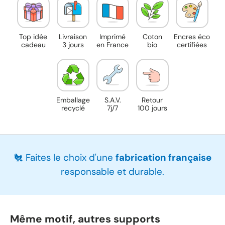
Top idée
Livraison
Imprimé
Coton
Encres éco
cadeau
3 jours
en France
bio
certifiées
Emballage
S.A.V.
Retour
recyclé
7j/7
100 jours
🐔 Faites le choix d'une
fabrication française
responsable et durable.
Même motif, autres supports