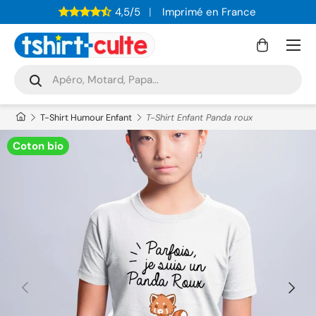
4,5/5
Imprimé en France
ALLER AU CONTENU
Menu
Panier
Recherche
Rechercher
T-Shirt Humour Enfant
T-Shirt Enfant Panda roux
Coton bio
PRÉCÉDENT
SUIVAN