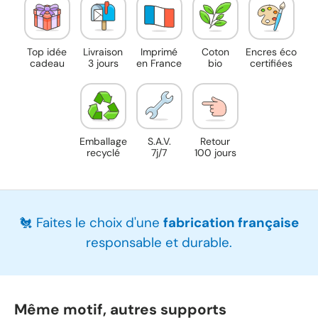
Top idée
Livraison
Imprimé
Coton
Encres éco
cadeau
3 jours
en France
bio
certifiées
Emballage
S.A.V.
Retour
recyclé
7j/7
100 jours
🐔 Faites le choix d'une
fabrication française
responsable et durable.
Même motif, autres supports