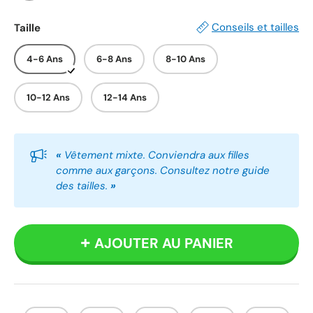
Blanc
Gris
Rose
Noir
Conseils et tailles
Taille
4-6 Ans
6-8 Ans
8-10 Ans
10-12 Ans
12-14 Ans
«
Vêtement mixte. Conviendra aux filles
comme aux garçons. Consultez notre guide
des tailles.
»
AJOUTER AU PANIER