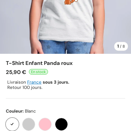
1
de
/
8
T-Shirt Enfant Panda roux
25,90 €
Livraison
France
sous 3 jours.
Retour 100 jours.
Couleur:
Blanc