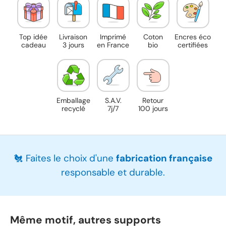
Top idée
Livraison
Imprimé
Coton
Encres éco
cadeau
3 jours
en France
bio
certifiées
Emballage
S.A.V.
Retour
recyclé
7j/7
100 jours
🐔 Faites le choix d'une
fabrication française
responsable et durable.
Même motif, autres supports