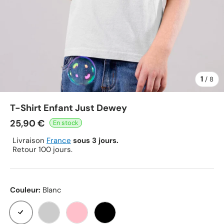
1
de
/
8
T-Shirt Enfant Just Dewey
25,90 €
Livraison
France
sous 3 jours.
Retour 100 jours.
Couleur:
Blanc