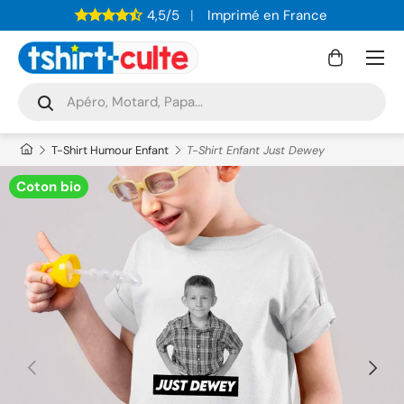
4,5/5
Imprimé en France
ALLER AU CONTENU
Menu
Panier
Recherche
Rechercher
T-Shirt Humour Enfant
T-Shirt Enfant Just Dewey
Coton bio
PRÉCÉDENT
SUIVAN