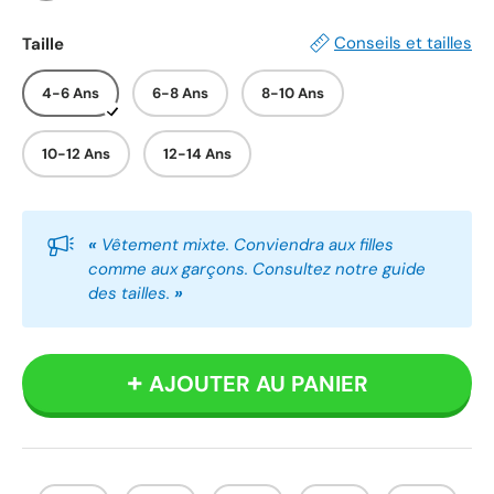
Blanc
Gris
Rose
Noir
Conseils et tailles
Taille
4-6 Ans
6-8 Ans
8-10 Ans
10-12 Ans
12-14 Ans
«
Vêtement mixte. Conviendra aux filles
comme aux garçons. Consultez notre guide
des tailles.
»
AJOUTER AU PANIER