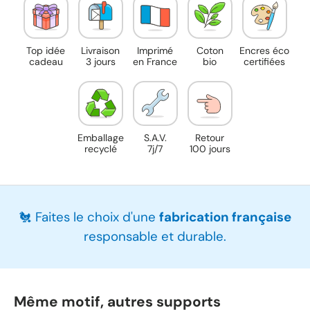
Top idée
Livraison
Imprimé
Coton
Encres éco
cadeau
3 jours
en France
bio
certifiées
Emballage
S.A.V.
Retour
recyclé
7j/7
100 jours
🐔 Faites le choix d'une
fabrication française
responsable et durable.
Même motif, autres supports