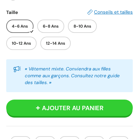
Blanc
Noir
Conseils et tailles
Taille
4-6 Ans
6-8 Ans
8-10 Ans
10-12 Ans
12-14 Ans
«
Vêtement mixte. Conviendra aux filles
comme aux garçons. Consultez notre guide
des tailles.
»
AJOUTER AU PANIER