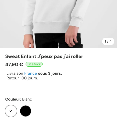
1
de
/
4
Sweat Enfant J'peux pas j'ai roller
47,90 €
Livraison
France
sous 3 jours.
Retour 100 jours.
Couleur:
Blanc