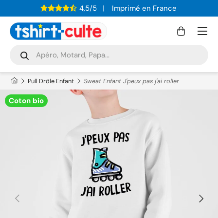
4,5/5
Imprimé en France
ALLER AU CONTENU
Menu
Panier
Recherche
Rechercher
Pull Drôle Enfant
Sweat Enfant J'peux pas j'ai roller
Coton bio
PRÉCÉDENT
SUIVAN