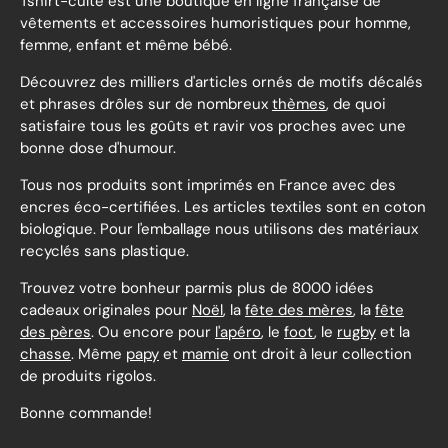
Tshirt-culte est une boutique en ligne française de
vêtements et accessoires humoristiques pour homme,
femme, enfant et même bébé.
Découvrez des milliers d'articles ornés de motifs décalés
et phrases drôles sur de nombreux
thèmes
, de quoi
satisfaire tous les goûts et ravir vos proches avec une
bonne dose d'humour.
Tous nos produits sont imprimés en France avec des
encres éco-certifiées. Les articles textiles sont en coton
biologique. Pour l'emballage nous utilisons des matériaux
recyclés sans plastique.
Trouvez votre bonheur parmis plus de 8000 idées
cadeaux originales pour
Noël
, la
fête des mères
, la
fête
des pères
. Ou encore pour
l'apéro
, le
foot
, le
rugby
et la
chasse
. Même
papy
et
mamie
ont droit à leur collection
de produits rigolos.
Bonne commande!