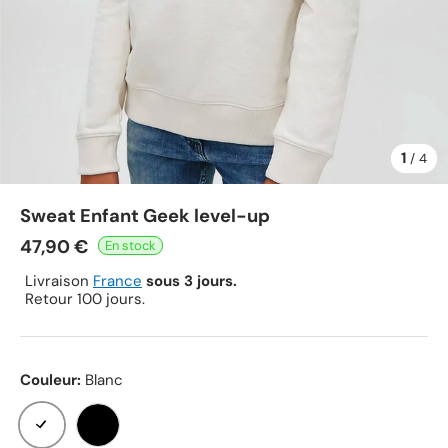
1
de
/
4
Sweat Enfant Geek level-up
47,90 €
Livraison
France
sous 3 jours.
Retour 100 jours.
Couleur:
Blanc