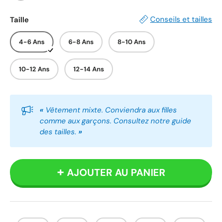
Blanc
Noir
Conseils et tailles
Taille
4-6 Ans
6-8 Ans
8-10 Ans
10-12 Ans
12-14 Ans
«
Vêtement mixte. Conviendra aux filles
comme aux garçons. Consultez notre guide
des tailles.
»
AJOUTER AU PANIER