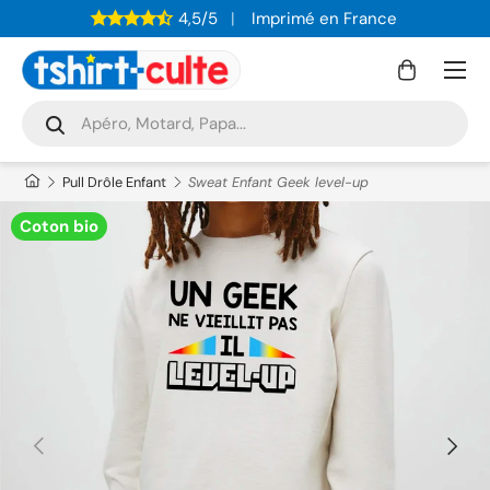
4,5/5
Imprimé en France
ALLER AU CONTENU
Menu
Panier
Recherche
Rechercher
Pull Drôle Enfant
Sweat Enfant Geek level-up
Coton bio
PRÉCÉDENT
SUIVAN