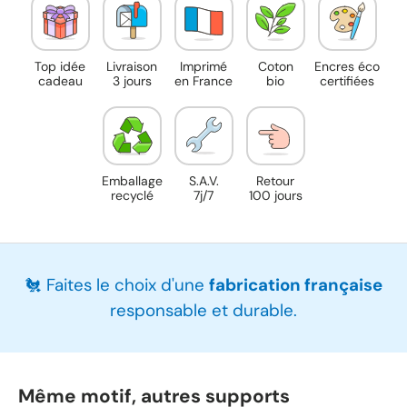
Top idée
Livraison
Imprimé
Coton
Encres éco
cadeau
3 jours
en France
bio
certifiées
Emballage
S.A.V.
Retour
recyclé
7j/7
100 jours
🐔 Faites le choix d'une
fabrication française
responsable et durable.
Même motif, autres supports