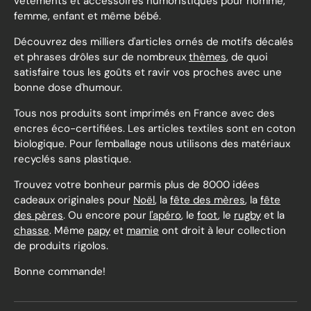
vêtements et accessoires humoristiques pour homme,
femme, enfant et même bébé.
Découvrez des milliers d'articles ornés de motifs décalés
et phrases drôles sur de nombreux
thèmes
, de quoi
satisfaire tous les goûts et ravir vos proches avec une
bonne dose d'humour.
Tous nos produits sont imprimés en France avec des
encres éco-certifiées. Les articles textiles sont en coton
biologique. Pour l'emballage nous utilisons des matériaux
recyclés sans plastique.
Trouvez votre bonheur parmis plus de 8000 idées
cadeaux originales pour
Noël
, la
fête des mères
, la
fête
des pères
. Ou encore pour
l'apéro
, le
foot
, le
rugby
et la
chasse
. Même
papy
et
mamie
ont droit à leur collection
de produits rigolos.
Bonne commande!