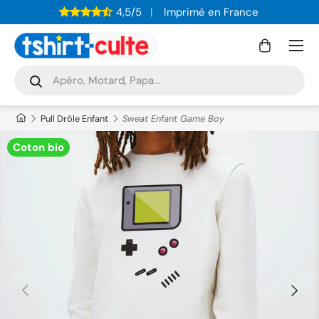
4,5/5
Imprimé en France
ALLER AU CONTENU
Menu
Panier
Recherche
Rechercher
Pull Drôle Enfant
Sweat Enfant Game Boy
Coton bio
PRÉCÉDENT
SUIVAN