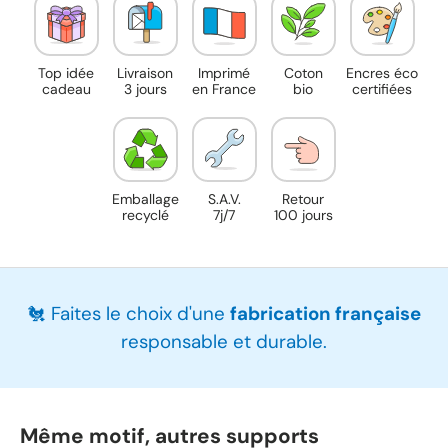
Top idée
Livraison
Imprimé
Coton
Encres éco
cadeau
3 jours
en France
bio
certifiées
Emballage
S.A.V.
Retour
recyclé
7j/7
100 jours
🐔 Faites le choix d'une
fabrication française
responsable et durable.
Même motif, autres supports