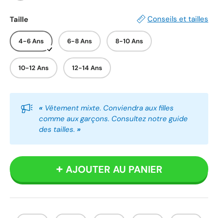
Blanc
Gris
Noir
Conseils et tailles
Taille
4-6 Ans
6-8 Ans
8-10 Ans
10-12 Ans
12-14 Ans
«
Vêtement mixte. Conviendra aux filles
comme aux garçons. Consultez notre guide
des tailles.
»
AJOUTER AU PANIER