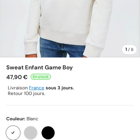
1
de
/
6
Sweat Enfant Game Boy
47,90 €
Livraison
France
sous 3 jours.
Retour 100 jours.
Couleur:
Blanc