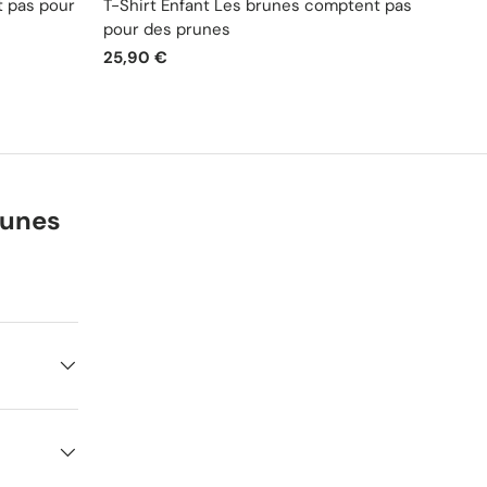
t pas pour
T-Shirt Enfant Les brunes comptent pas
Sweat
pour des prunes
pour 
25,90 €
47,90
runes