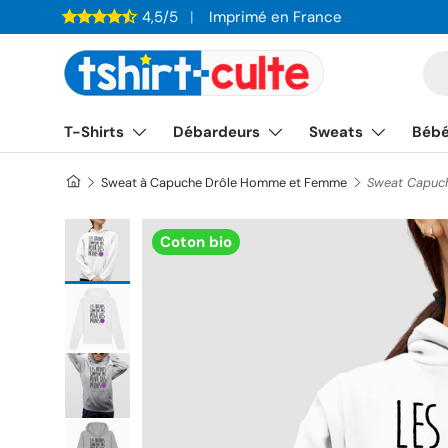
4,5/5
Imprimé en France
ALLER AU CONTENU
Re
T-Shirts
Débardeurs
Sweats
Béb
Sweat à Capuche Drôle Homme et Femme
Sweat Capuch
Charger l’image 1 dans la vue de galerie
Coton bio
Charger l’image 2 dans la vue de galerie
Charger l’image 3 dans la vue de galerie
Charger l’image 4 dans la vue de galerie