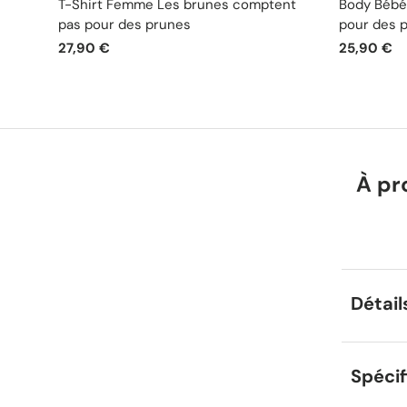
T-Shirt Femme Les brunes comptent
Body Bébé
pas pour des prunes
pour des 
27,90 €
25,90 €
À pr
Détail
Spécif