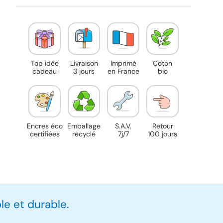
Top idée
Livraison
Imprimé
Coton
cadeau
3 jours
en France
bio
Encres éco
Emballage
S.A.V.
Retour
certifiées
recyclé
7j/7
100 jours
e et durable.