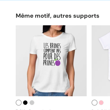
Même motif, autres supports
Blanc
Blanc
Noir
Gris
Rose