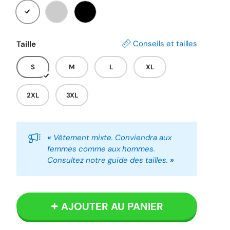
Blanc
Gris
Noir
Conseils et tailles
Taille
S
M
L
XL
2XL
3XL
«
Vêtement mixte. Conviendra aux
femmes comme aux hommes.
Consultez notre guide des tailles.
»
AJOUTER AU PANIER