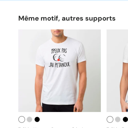
Même motif, autres supports
Blanc
Blanc
Gris
Noir
Gris
No