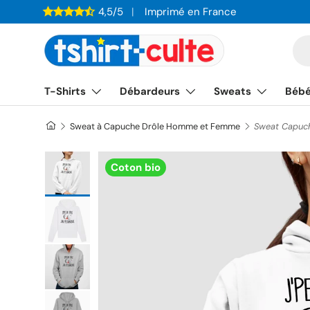
4,5/5
Imprimé en France
ALLER AU CONTENU
Re
T-Shirts
Débardeurs
Sweats
Béb
Sweat à Capuche Drôle Homme et Femme
Sweat Capuche
Charger l’image 1 dans la vue de galerie
Coton bio
Charger l’image 2 dans la vue de galerie
Charger l’image 3 dans la vue de galerie
Charger l’image 4 dans la vue de galerie