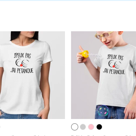
Blanc
ir
Gris
Rose
Noir