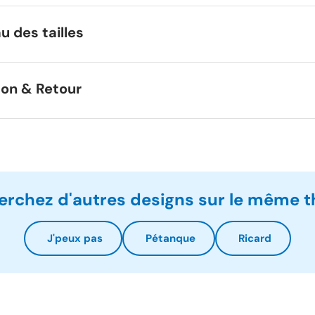
u des tailles
son & Retour
erchez d'autres designs sur le même 
J'peux pas
Pétanque
Ricard