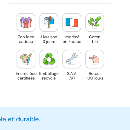
Top idée
Livraison
Imprimé
Coton
cadeau
3 jours
en France
bio
Encres éco
Emballage
S.A.V.
Retour
certifiées
recyclé
7j/7
100 jours
e et durable.