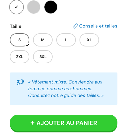
Blanc
Gris
Noir
Conseils et tailles
Taille
S
M
L
XL
2XL
3XL
«
Vêtement mixte. Conviendra aux
femmes comme aux hommes.
Consultez notre guide des tailles.
»
AJOUTER AU PANIER