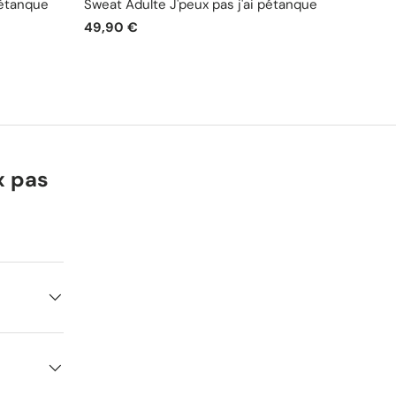
pétanque
Sweat Adulte J'peux pas j'ai pétanque
Mug J'
49,90 €
19,90
x pas