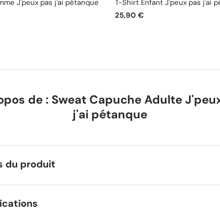
mme J'peux pas j'ai pétanque
T-Shirt Enfant J'peux pas j'ai 
25,90 €
opos de : Sweat Capuche Adulte J'peu
j'ai pétanque
s du produit
ications