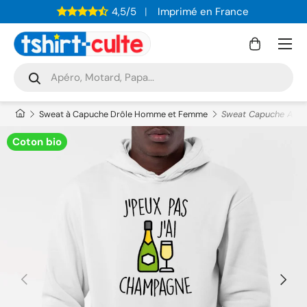
4,5/5
Imprimé en France
ALLER AU CONTENU
Menu
Panier
Recherche
Rechercher
Sweat à Capuche Drôle Homme et Femme
Sweat Capuche Adult
Coton bio
PRÉCÉDENT
SUIVAN