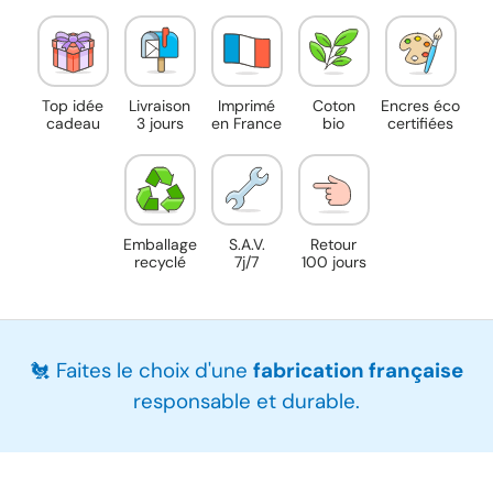
Top idée
Livraison
Imprimé
Coton
Encres éco
cadeau
3 jours
en France
bio
certifiées
Emballage
S.A.V.
Retour
recyclé
7j/7
100 jours
🐔 Faites le choix d'une
fabrication française
responsable et durable.