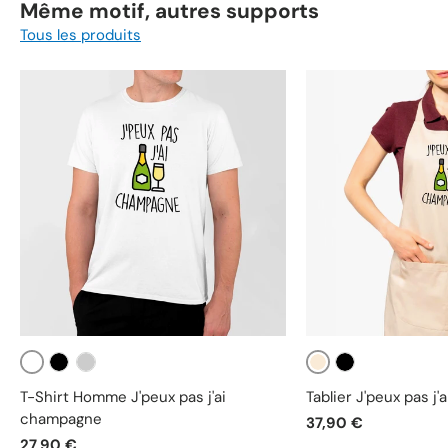
Même motif, autres supports
Tous les produits
Blanc
Beige
Noir
Gris
Noir
T-Shirt Homme J'peux pas j'ai
Tablier J'peux pas j
champagne
37,90 €
27,90 €