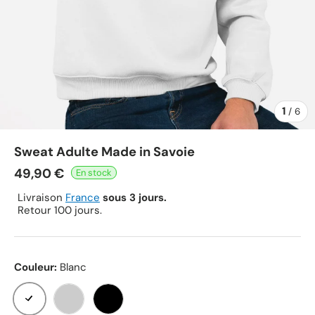
1
de
/
6
Sweat Adulte Made in Savoie
49,90 €
Livraison
France
sous 3 jours.
Retour 100 jours.
Couleur:
Blanc