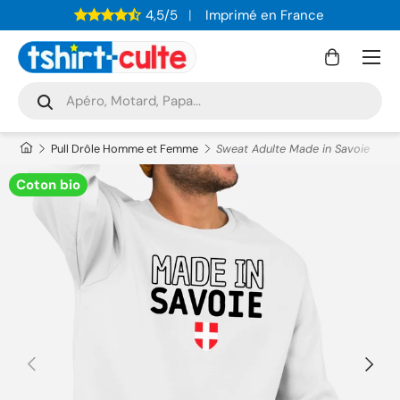
4,5/5
Imprimé en France
ALLER AU CONTENU
Menu
Panier
Recherche
Rechercher
Pull Drôle Homme et Femme
Sweat Adulte Made in Savoie
Coton bio
PRÉCÉDENT
SUIVAN