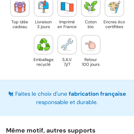
Top idée
Livraison
Imprimé
Coton
Encres éco
cadeau
3 jours
en France
bio
certifiées
Emballage
S.A.V.
Retour
recyclé
7j/7
100 jours
🐔 Faites le choix d'une
fabrication française
responsable et durable.
Même motif, autres supports