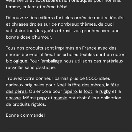
vêtements et accessoires humoristiques pour homme,
femme, enfant et même bébé.
Découvrez des milliers d'articles ornés de motifs décalés
et phrases drôles sur de nombreux
thèmes
, de quoi
satisfaire tous les goûts et ravir vos proches avec une
bonne dose d'humour.
Tous nos produits sont imprimés en France avec des
encres éco-certifiées. Les articles textiles sont en coton
biologique. Pour l'emballage nous utilisons des matériaux
recyclés sans plastique.
Trouvez votre bonheur parmis plus de 8000 idées
cadeaux originales pour
Noël
, la
fête des mères
, la
fête
des pères
. Ou encore pour
l'apéro
, le
foot
, le
rugby
et la
chasse
. Même
papy
et
mamie
ont droit à leur collection
de produits rigolos.
Bonne commande!