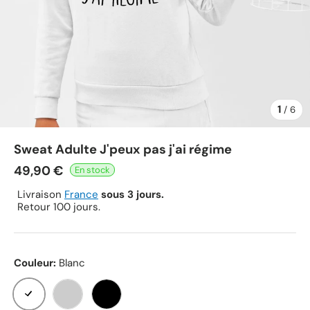
1
de
/
6
Sweat Adulte J'peux pas j'ai régime
49,90 €
Livraison
France
sous 3 jours.
Retour 100 jours.
Couleur:
Blanc