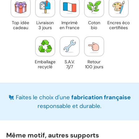
Top idée
Livraison
Imprimé
Coton
Encres éco
cadeau
3 jours
en France
bio
certifiées
Emballage
S.A.V.
Retour
recyclé
7j/7
100 jours
🐔 Faites le choix d'une
fabrication française
responsable et durable.
Même motif, autres supports