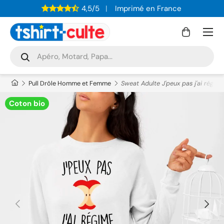
4,5/5
Imprimé en France
ALLER AU CONTENU
Menu
Panier
Recherche
Rechercher
Pull Drôle Homme et Femme
Sweat Adulte J'peux pas j'ai régim
Coton bio
PRÉCÉDENT
SUIVAN