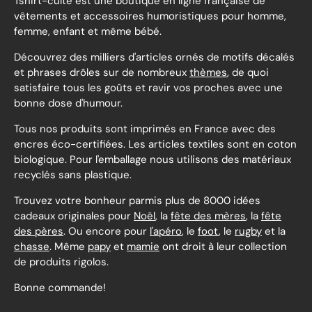
Tshirt-culte est une boutique en ligne française de
vêtements et accessoires humoristiques pour homme,
femme, enfant et même bébé.
Découvrez des milliers d'articles ornés de motifs décalés
et phrases drôles sur de nombreux
thèmes
, de quoi
satisfaire tous les goûts et ravir vos proches avec une
bonne dose d'humour.
Tous nos produits sont imprimés en France avec des
encres éco-certifiées. Les articles textiles sont en coton
biologique. Pour l'emballage nous utilisons des matériaux
recyclés sans plastique.
Trouvez votre bonheur parmis plus de 8000 idées
cadeaux originales pour
Noël
, la
fête des mères
, la
fête
des pères
. Ou encore pour
l'apéro
, le
foot
, le
rugby
et la
chasse
. Même
papy
et
mamie
ont droit à leur collection
de produits rigolos.
Bonne commande!