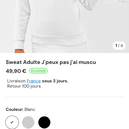
1
de
/
6
Sweat Adulte J'peux pas j'ai muscu
49,90 €
Livraison
France
sous 3 jours.
Retour 100 jours.
Couleur:
Blanc