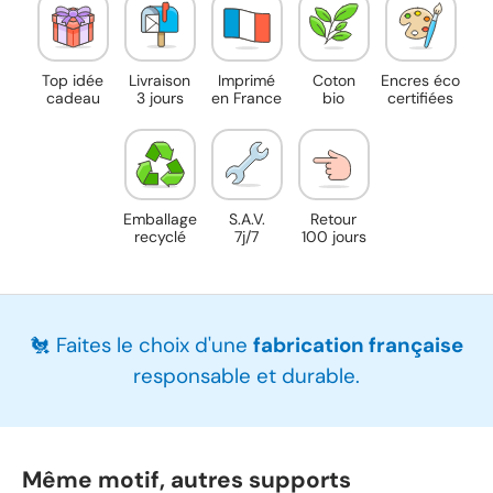
Top idée
Livraison
Imprimé
Coton
Encres éco
cadeau
3 jours
en France
bio
certifiées
Emballage
S.A.V.
Retour
recyclé
7j/7
100 jours
🐔 Faites le choix d'une
fabrication française
responsable et durable.
Même motif, autres supports