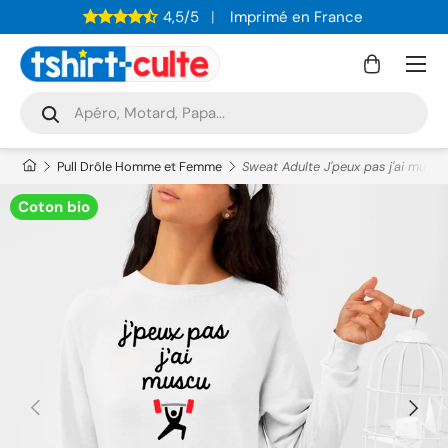
4,5/5
Imprimé en France
ALLER AU CONTENU
Menu
Panier
Recherche
Rechercher
Pull Drôle Homme et Femme
Sweat Adulte J'peux pas j'ai muscu
Coton bio
PRÉCÉDENT
SUIVAN