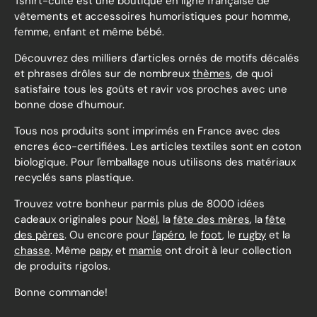
Tshirt-culte est une boutique en ligne française de
vêtements et accessoires humoristiques pour homme,
femme, enfant et même bébé.
Découvrez des milliers d'articles ornés de motifs décalés
et phrases drôles sur de nombreux
thèmes
, de quoi
satisfaire tous les goûts et ravir vos proches avec une
bonne dose d'humour.
Tous nos produits sont imprimés en France avec des
encres éco-certifiées. Les articles textiles sont en coton
biologique. Pour l'emballage nous utilisons des matériaux
recyclés sans plastique.
Trouvez votre bonheur parmis plus de 8000 idées
cadeaux originales pour
Noël
, la
fête des mères
, la
fête
des pères
. Ou encore pour
l'apéro
, le
foot
, le
rugby
et la
chasse
. Même
papy
et
mamie
ont droit à leur collection
de produits rigolos.
Bonne commande!