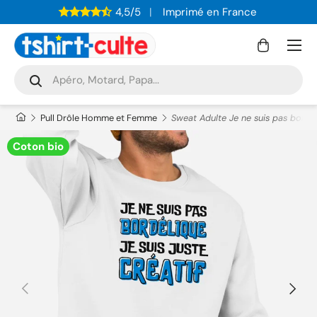
4,5/5
Imprimé en France
ALLER AU CONTENU
Menu
Panier
Recherche
Rechercher
Pull Drôle Homme et Femme
Sweat Adulte Je ne suis pas bordéli
Coton bio
PRÉCÉDENT
SUIVAN