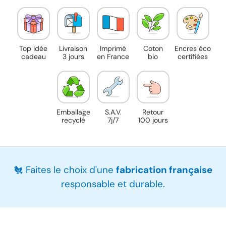
Top idée
Livraison
Imprimé
Coton
Encres éco
cadeau
3 jours
en France
bio
certifiées
Emballage
S.A.V.
Retour
recyclé
7j/7
100 jours
🐔 Faites le choix d'une
fabrication française
responsable et durable.