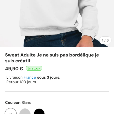
1
de
/
6
Sweat Adulte Je ne suis pas bordélique je
suis créatif
49,90 €
Livraison
France
sous 3 jours.
Retour 100 jours.
Couleur:
Blanc