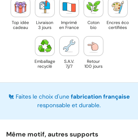
Top idée
Livraison
Imprimé
Coton
Encres éco
cadeau
3 jours
en France
bio
certifiées
Emballage
S.A.V.
Retour
recyclé
7j/7
100 jours
🐔 Faites le choix d'une
fabrication française
responsable et durable.
Même motif, autres supports