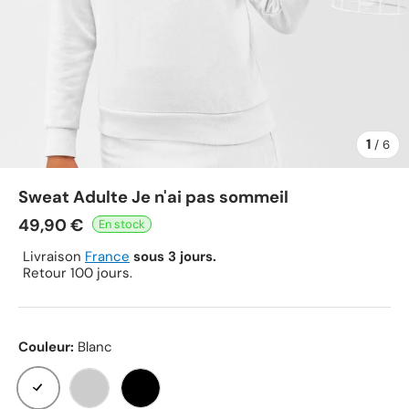
1
de
/
6
Sweat Adulte Je n'ai pas sommeil
49,90 €
Livraison
France
sous 3 jours.
Retour 100 jours.
Couleur:
Blanc