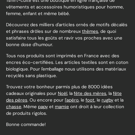
Tshirt-culte est une boutique en ligne française de
vêtements et accessoires humoristiques pour homme,
femme, enfant et même bébé.
Découvrez des milliers d'articles ornés de motifs décalés
et phrases drôles sur de nombreux
thèmes
, de quoi
satisfaire tous les goûts et ravir vos proches avec une
bonne dose d'humour.
Tous nos produits sont imprimés en France avec des
encres éco-certifiées. Les articles textiles sont en coton
biologique. Pour l'emballage nous utilisons des matériaux
recyclés sans plastique.
Trouvez votre bonheur parmis plus de 8000 idées
cadeaux originales pour
Noël
, la
fête des mères
, la
fête
des pères
. Ou encore pour
l'apéro
, le
foot
, le
rugby
et la
chasse
. Même
papy
et
mamie
ont droit à leur collection
de produits rigolos.
Bonne commande!