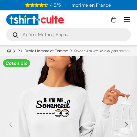
4,5/5
Imprimé en France
ALLER AU CONTENU
Menu
Panier
Recherche
Rechercher
Pull Drôle Homme et Femme
Sweat Adulte Je n'ai pas sommeil
Coton bio
PRÉCÉDENT
SUIVAN