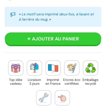
Blanc
Rouge
Noir
«
Le motif sera imprimé deux fois, à l'avant et
à l'arrière du mug.
»
AJOUTER AU PANIER
Top idée
Livraison
Imprimé
Encres éco
Emballage
cadeau
3 jours
en France
certifiées
recyclé