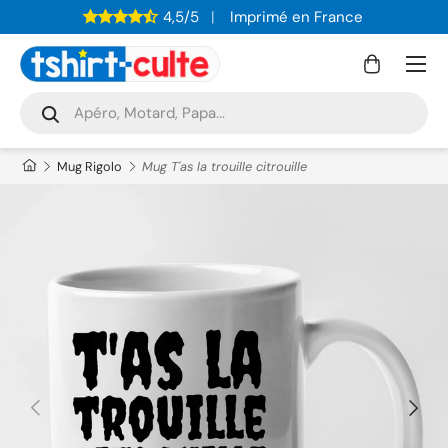
4,5/5
Imprimé en France
ALLER AU CONTENU
Menu
Panier
Recherche
Rechercher
Mug Rigolo
Mug T'as la trouille citrouille
PRÉCÉDENT
SUIVAN