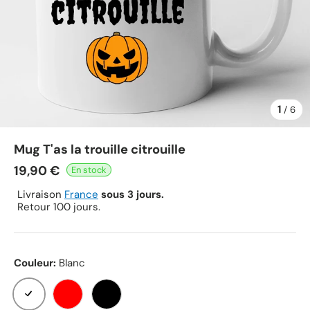
1
de
/
6
Mug T'as la trouille citrouille
19,90 €
Livraison
France
sous 3 jours.
Retour 100 jours.
Couleur:
Blanc