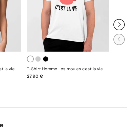
SUIVA
PRÉC
Blanc
Beige
Gris
Noir
No
t la vie
T-Shirt Homme Les moules c'est la vie
Tablie
27,90 €
37,90
ie