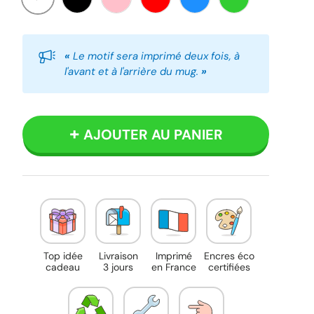
Blanc
Noir
Rose
Rouge
Bleu
Vert
«
Le motif sera imprimé deux fois, à
l'avant et à l'arrière du mug.
»
AJOUTER AU PANIER
Top idée
Livraison
Imprimé
Encres éco
cadeau
3 jours
en France
certifiées