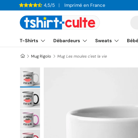
4,5/5
Imprimé en France
ALLER AU CONTENU
Re
T-Shirts
Débardeurs
Sweats
Béb
Mug Rigolo
Mug Les moules c'est la vie
Charger l’image 1 dans la vue de galerie
Charger l’image 3 dans la vue de galerie
Charger l’image 5 dans la vue de galerie
Charger l’image 7 dans la vue de galerie