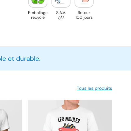
Emballage
S.A.V.
Retour
recyclé
7j/7
100 jours
e et durable.
Tous les produits