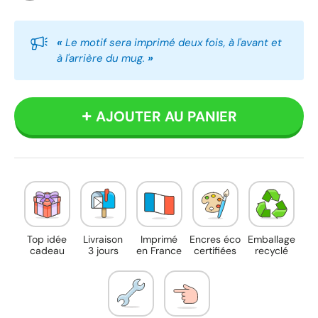
Blanc
Bleu
Rouge
Rose
Vert
Noir
«
Le motif sera imprimé deux fois, à l'avant et
à l'arrière du mug.
»
AJOUTER AU PANIER
Top idée
Livraison
Imprimé
Encres éco
Emballage
cadeau
3 jours
en France
certifiées
recyclé