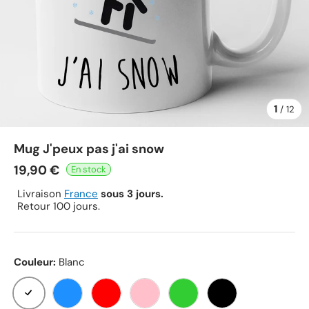
1
de
/
12
Mug J'peux pas j'ai snow
19,90 €
Livraison
France
sous 3 jours.
Retour 100 jours.
Couleur:
Blanc