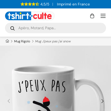
4,5/5
Imprimé en France
ALLER AU CONTENU
Menu
Panier
Recherche
Rechercher
Mug Rigolo
Mug J'peux pas j'ai snow
PRÉCÉDENT
SUIVAN