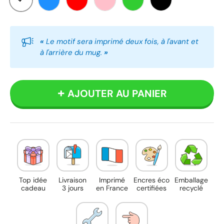
Blanc
Bleu
Rouge
Rose
Vert
Noir
«
Le motif sera imprimé deux fois, à l'avant et
à l'arrière du mug.
»
AJOUTER AU PANIER
Top idée
Livraison
Imprimé
Encres éco
Emballage
cadeau
3 jours
en France
certifiées
recyclé