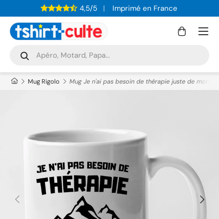
4,5/5
Imprimé en France
ALLER AU CONTENU
Menu
Panier
Recherche
Rechercher
Mug Rigolo
Mug Je n'ai pas besoin de thérapie juste de monta
PRÉCÉDENT
SUIVAN