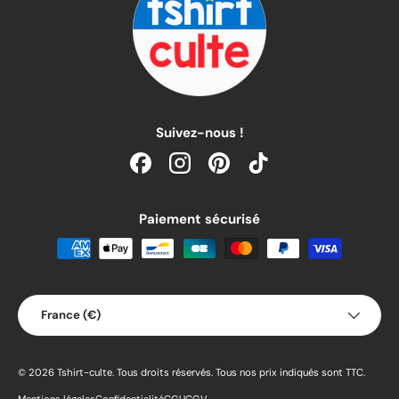
Suivez-nous !
Facebook
Instagram
Pinterest
TikTok
Paiement sécurisé
Pays
France (€)
© 2026
Tshirt-culte
.
Tous droits réservés. Tous nos prix indiqués sont TTC.
Mentions légales
Confidentialité
CGU
CGV