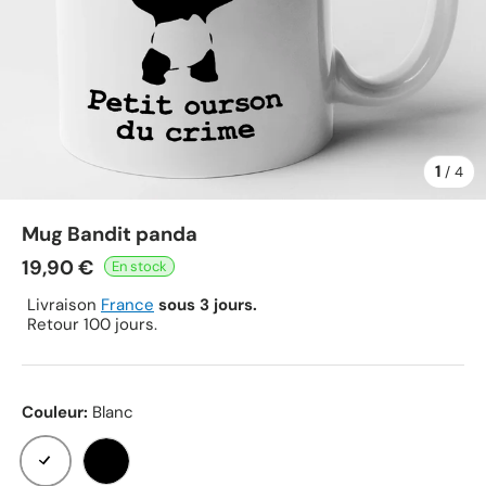
1
de
/
4
Mug Bandit panda
19,90 €
Livraison
France
sous 3 jours.
Retour 100 jours.
Couleur:
Blanc