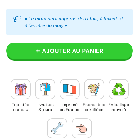
Blanc
Noir
«
Le motif sera imprimé deux fois, à l'avant et
à l'arrière du mug.
»
AJOUTER AU PANIER
Top idée
Livraison
Imprimé
Encres éco
Emballage
cadeau
3 jours
en France
certifiées
recyclé