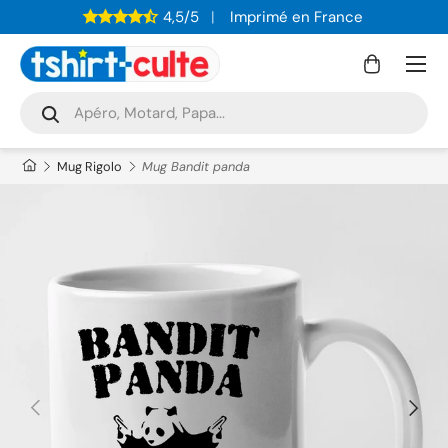
4,5/5
Imprimé en France
ALLER AU CONTENU
Menu
Panier
Recherche
Rechercher
Mug Rigolo
Mug Bandit panda
PRÉCÉDENT
SUIVAN