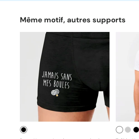
Même motif, autres supports
Noir
Blanc
Gris
No