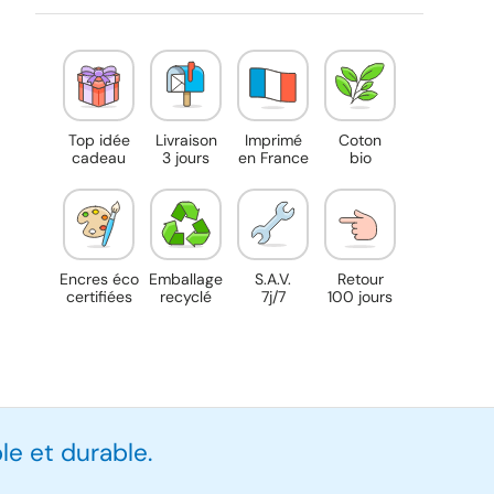
Top idée
Livraison
Imprimé
Coton
cadeau
3 jours
en France
bio
Encres éco
Emballage
S.A.V.
Retour
certifiées
recyclé
7j/7
100 jours
e et durable.