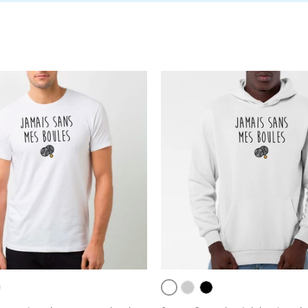
Blanc
ir
Gris
Noir