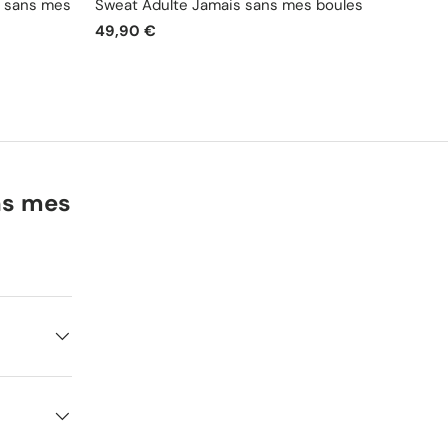
 sans mes
Sweat Adulte Jamais sans mes boules
Mug J
49,90 €
19,90
ns mes