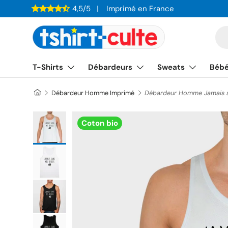
4,5/5
Imprimé en France
ALLER AU CONTENU
Re
T-Shirts
Débardeurs
Sweats
Béb
Débardeur Homme Imprimé
Débardeur Homme Jamais s
Charger l’image 1 dans la vue de galerie
Coton bio
Charger l’image 2 dans la vue de galerie
Charger l’image 3 dans la vue de galerie
Charger l’image 4 dans la vue de galerie