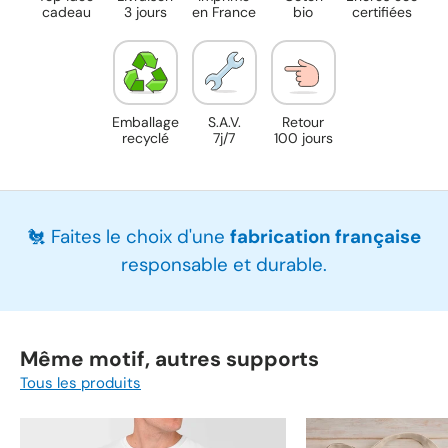
cadeau
3 jours
en France
bio
certifiées
Emballage
S.A.V.
Retour
recyclé
7j/7
100 jours
🐔 Faites le choix d'une
fabrication française
responsable et durable.
Même motif, autres supports
Tous les produits