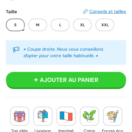
Blanc
Noir
Conseils et tailles
Taille
S
M
L
XL
XXL
«
Coupe droite. Nous vous conseillons
d'opter pour votre taille habituelle.
»
AJOUTER AU PANIER
Top idée
Livraison
Imprimé
Coton
Encres éco