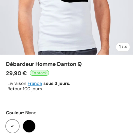
1
de
/
4
Débardeur Homme Danton Q
29,90 €
Livraison
France
sous 3 jours.
Retour 100 jours.
Couleur:
Blanc