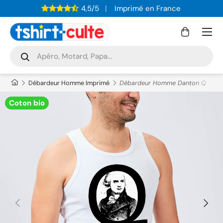
4,5/5
Imprimé en France
ALLER AU CONTENU
Menu
Panier
Recherche
Rechercher
Débardeur Homme Imprimé
Débardeur Homme Danton Q
Coton bio
PRÉCÉDENT
SUIVAN