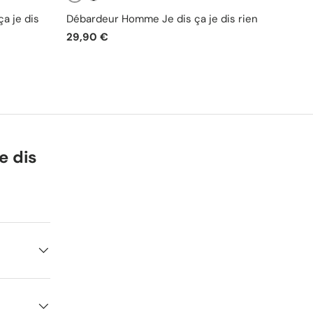
Blanc
Beige
Noir
a je dis
Débardeur Homme Je dis ça je dis rien
Tote b
29,90 €
19,90
e dis