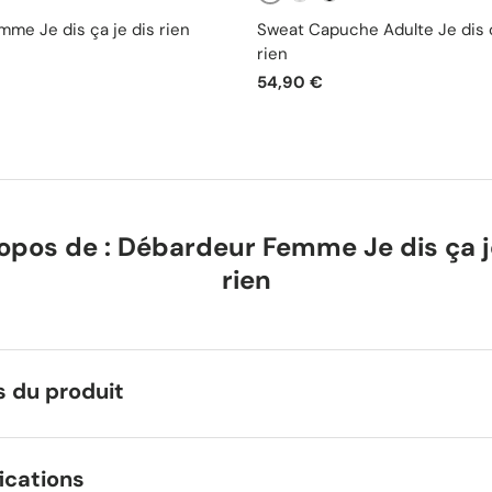
Blanc
ir
Gris
Noir
mme Je dis ça je dis rien
Sweat Capuche Adulte Je dis ç
rien
54,90 €
opos de : Débardeur Femme Je dis ça j
rien
s du produit
ications