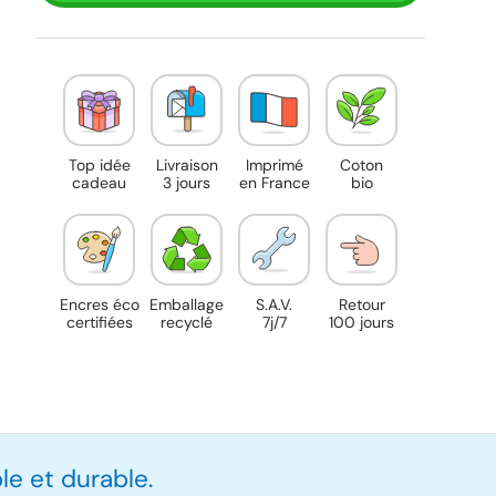
Top idée
Livraison
Imprimé
Coton
cadeau
3 jours
en France
bio
Encres éco
Emballage
S.A.V.
Retour
certifiées
recyclé
7j/7
100 jours
e et durable.