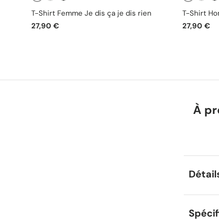
Blanc
Blanc
Gris
Noir
Gris
No
T-Shirt Femme Je dis ça je dis rien
T-Shirt Ho
27,90 €
27,90 €
À pr
Détail
Spécif