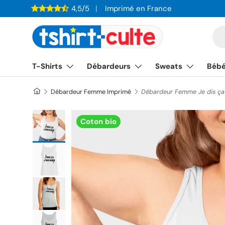
4,5/5
Imprimé en France
ALLER AU CONTENU
Re
T-Shirts
Débardeurs
Sweats
Béb
Débardeur Femme Imprimé
Débardeur Femme Je dis ça j
Charger l’image 1 dans la vue de galerie
Coton bio
Charger l’image 2 dans la vue de galerie
Charger l’image 3 dans la vue de galerie
Charger l’image 4 dans la vue de galerie