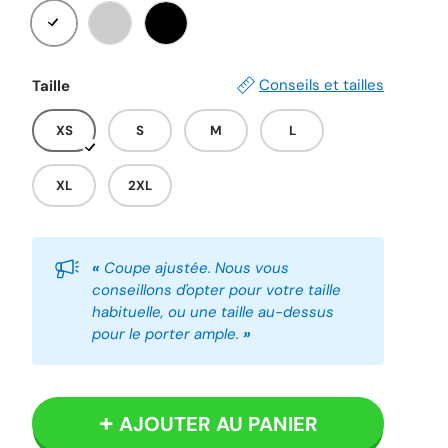
Blanc
Gris
Noir
Conseils et tailles
Taille
XS
S
M
L
XL
2XL
«
Coupe ajustée. Nous vous
conseillons d'opter pour votre taille
habituelle, ou une taille au-dessus
pour le porter ample.
»
AJOUTER AU PANIER