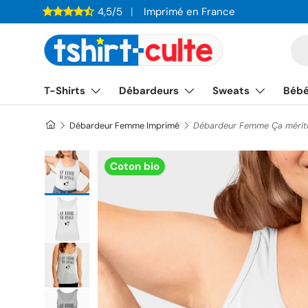
4,5/5
Imprimé en France
ALLER AU CONTENU
Re
T-Shirts
Débardeurs
Sweats
Béb
Débardeur Femme Imprimé
Débardeur Femme Ça mérit
Charger l’image 1 dans la vue de galerie
Coton bio
Charger l’image 2 dans la vue de galerie
Charger l’image 3 dans la vue de galerie
Charger l’image 4 dans la vue de galerie