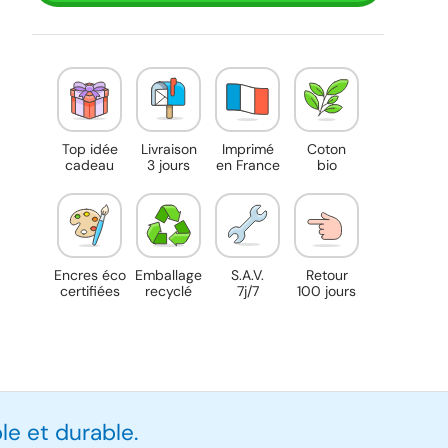
Top idée
Livraison
Imprimé
Coton
cadeau
3 jours
en France
bio
Encres éco
Emballage
S.A.V.
Retour
certifiées
recyclé
7j/7
100 jours
e et durable.