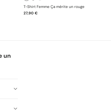
Blanc
Blanc
Noir
Gris
Gr
T-Shirt Femme Ça mérite un rouge
Sweat
27,90 €
49,90
e un