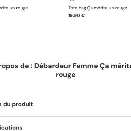
Blanc
ir
rite un rouge
Tote bag Ça mérite un rouge
19,90 €
ropos de : Débardeur Femme Ça mérit
rouge
s du produit
ications