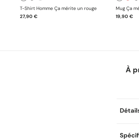
Blanc
Blanc
Noir
Gris
Rouge
No
T-Shirt Homme Ça mérite un rouge
Mug Ça mé
27,90 €
19,90 €
À p
Détail
Spécif