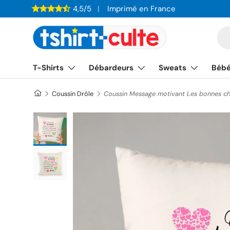
4,5/5
Imprimé en France
ALLER AU CONTENU
Re
T-Shirts
Débardeurs
Sweats
Béb
Coussin Drôle
Coussin Message motivant Les bonnes c
Charger l’image 1 dans la vue de galerie
Charger l’image 2 dans la vue de galerie