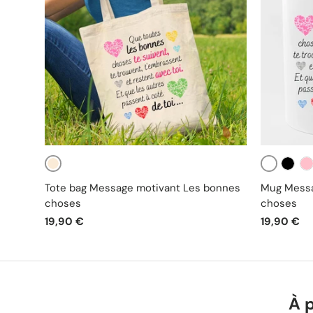
Beige
Blanc
Noir
Ro
Tote bag Message motivant Les bonnes
Mug Messa
choses
choses
19,90 €
19,90 €
À 