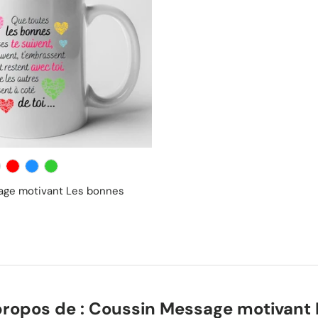
se
Rouge
Bleu
Vert
ge motivant Les bonnes
propos de : Coussin Message motivant 