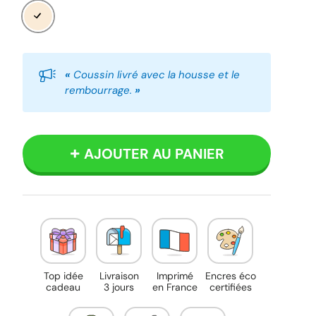
Beige
«
Coussin livré avec la housse et le
rembourrage.
»
AJOUTER AU PANIER
Top idée
Livraison
Imprimé
Encres éco
cadeau
3 jours
en France
certifiées