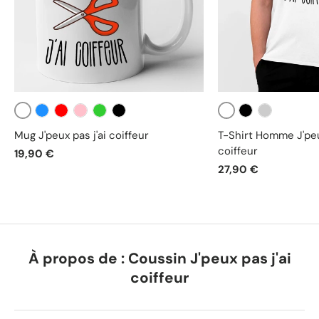
Blanc
Blanc
Bleu
Rouge
Rose
Vert
Noir
Noir
Gris
Mug J'peux pas j'ai coiffeur
T-Shirt Homme J'peux
coiffeur
19,90 €
27,90 €
À propos de : Coussin J'peux pas j'ai
coiffeur