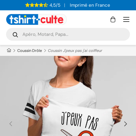
4,5/5
Imprimé en France
ALLER AU CONTENU
Menu
Panier
Recherche
Rechercher
Coussin Drôle
Coussin J'peux pas j'ai coiffeur
PRÉCÉDENT
SUIVAN