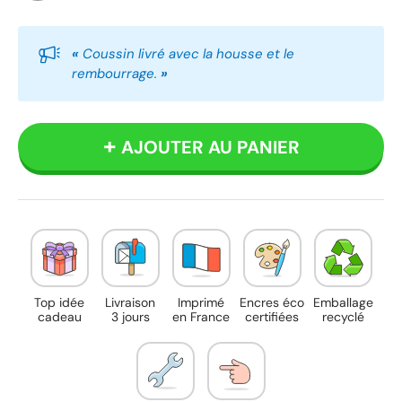
Blanc
«
Coussin livré avec la housse et le
rembourrage.
»
AJOUTER AU PANIER
Top idée
Livraison
Imprimé
Encres éco
Emballage
cadeau
3 jours
en France
certifiées
recyclé