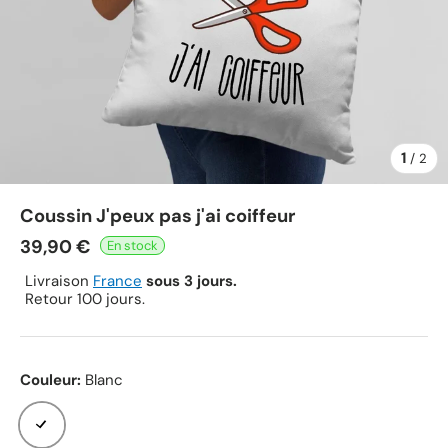
1
de
/
2
Coussin J'peux pas j'ai coiffeur
39,90 €
Livraison
France
sous 3 jours.
Retour 100 jours.
Couleur:
Blanc