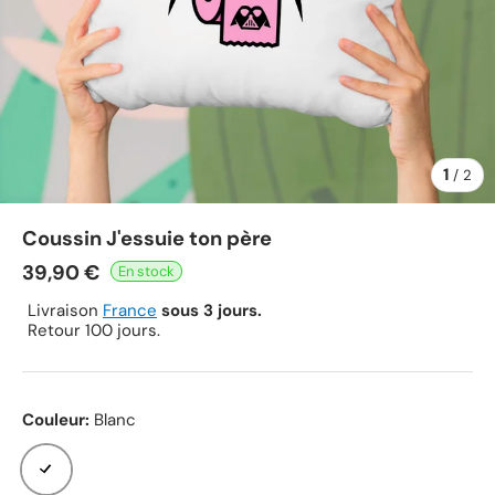
1
de
/
2
Coussin J'essuie ton père
39,90 €
Livraison
France
sous 3 jours.
Retour 100 jours.
Couleur:
Blanc