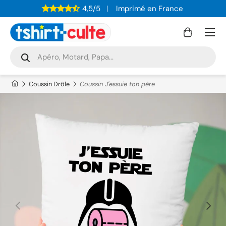
4,5/5
Imprimé en France
ALLER AU CONTENU
Menu
Panier
Recherche
Rechercher
Coussin Drôle
Coussin J'essuie ton père
PRÉCÉDENT
SUIVAN