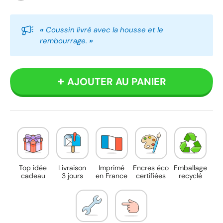
Blanc
«
Coussin livré avec la housse et le
rembourrage.
»
AJOUTER AU PANIER
Top idée
Livraison
Imprimé
Encres éco
Emballage
cadeau
3 jours
en France
certifiées
recyclé