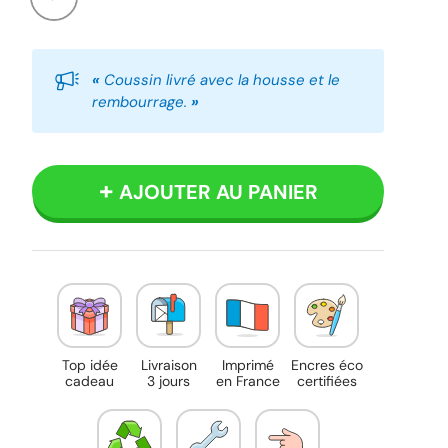
Blanc
«
Coussin livré avec la housse et le
rembourrage.
»
AJOUTER AU PANIER
Top idée
Livraison
Imprimé
Encres éco
cadeau
3 jours
en France
certifiées