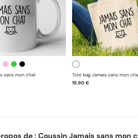
Blanc
uge
Rose
Vert
Noir
s sans mon chat
Tote bag Jamais sans mon cha
19,90 €
propos de : Coussin Jamais sans mon c