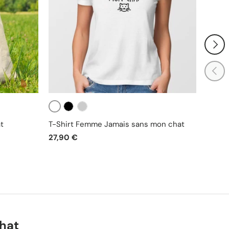
SUIVA
PRÉC
Blanc
Blanc
Noir
Gris
Gr
t
T-Shirt Femme Jamais sans mon chat
T-Shi
27,90 €
25,90
hat