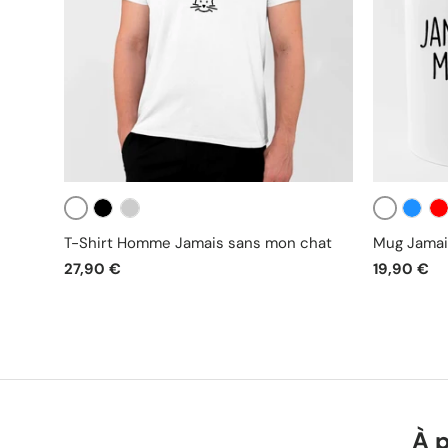
Blanc
Blanc
Noir
Gris
Bleu
Ro
T-Shirt Homme Jamais sans mon chat
Mug Jamai
27,90 €
19,90 €
À 