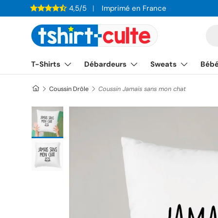
4,5/5
Imprimé en France
ALLER AU CONTENU
Re
T-Shirts
Débardeurs
Sweats
Béb
Coussin Drôle
Coussin Jamais sans mon chat
Charger l’image 1 dans la vue de galerie
Charger l’image 2 dans la vue de galerie