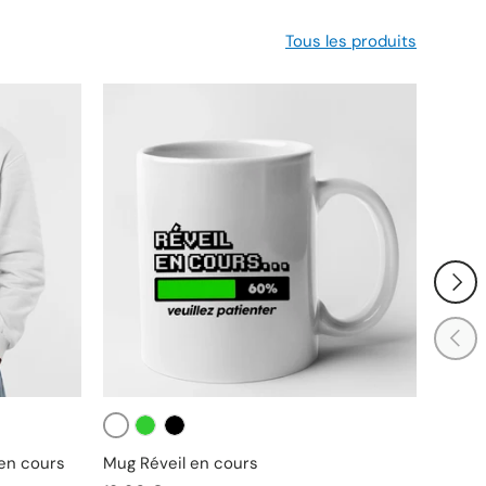
Tous les produits
SUIVA
PRÉC
Blanc
Blanc
Vert
Noir
B
en cours
Mug Réveil en cours
Body 