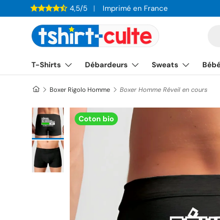
4,5/5
Imprimé en France
ALLER AU CONTENU
Re
T-Shirts
Débardeurs
Sweats
Béb
Boxer Rigolo Homme
Boxer Homme Réveil en cours
Charger l’image 1 dans la vue de galerie
Coton bio
Charger l’image 2 dans la vue de galerie