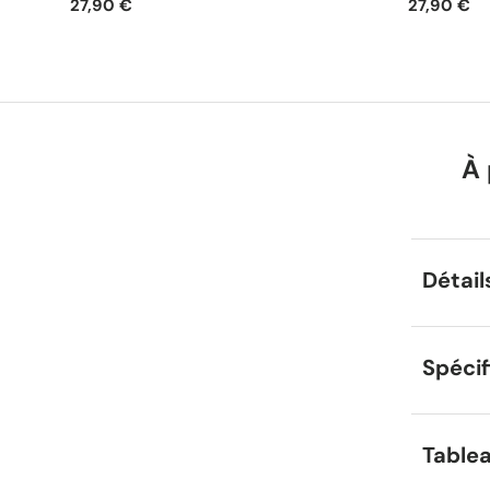
27,90 €
27,90 €
À 
Détail
Spécif
Tablea