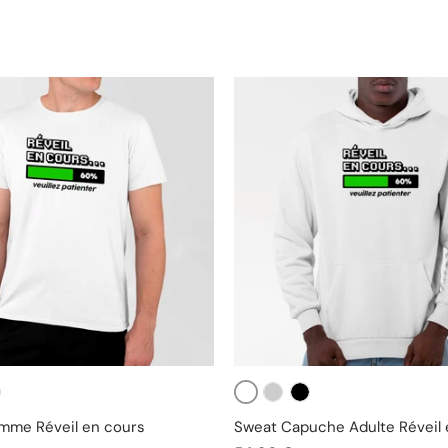
Blanc
ir
Gris
Noir
omme Réveil en cours
Sweat Capuche Adulte Réveil 