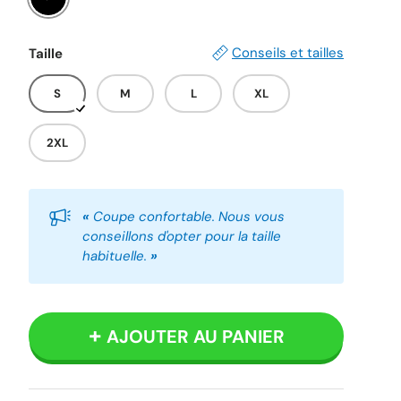
Noir
Conseils et tailles
Taille
S
M
L
XL
2XL
«
Coupe confortable. Nous vous
conseillons d'opter pour la taille
habituelle.
»
AJOUTER AU PANIER