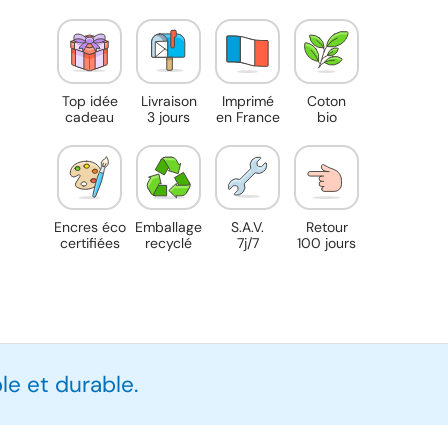
Top idée
Livraison
Imprimé
Coton
cadeau
3 jours
en France
bio
Encres éco
Emballage
S.A.V.
Retour
certifiées
recyclé
7j/7
100 jours
e et durable.