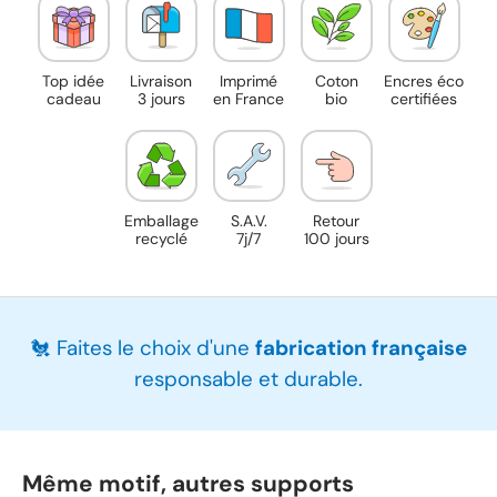
Top idée
Livraison
Imprimé
Coton
Encres éco
cadeau
3 jours
en France
bio
certifiées
Emballage
S.A.V.
Retour
recyclé
7j/7
100 jours
🐔 Faites le choix d'une
fabrication française
responsable et durable.
Même motif, autres supports