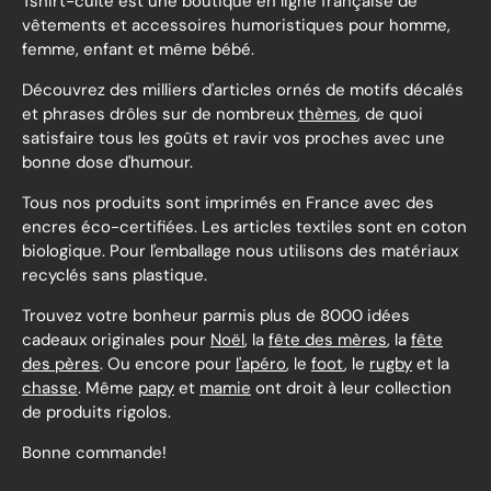
Tshirt-culte est une boutique en ligne française de
vêtements et accessoires humoristiques pour homme,
femme, enfant et même bébé.
Découvrez des milliers d'articles ornés de motifs décalés
et phrases drôles sur de nombreux
thèmes
, de quoi
satisfaire tous les goûts et ravir vos proches avec une
bonne dose d'humour.
Tous nos produits sont imprimés en France avec des
encres éco-certifiées. Les articles textiles sont en coton
biologique. Pour l'emballage nous utilisons des matériaux
recyclés sans plastique.
Trouvez votre bonheur parmis plus de 8000 idées
cadeaux originales pour
Noël
, la
fête des mères
, la
fête
des pères
. Ou encore pour
l'apéro
, le
foot
, le
rugby
et la
chasse
. Même
papy
et
mamie
ont droit à leur collection
de produits rigolos.
Bonne commande!