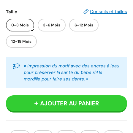
Blanc
Bleu
Rose
Conseils et tailles
Taille
0-3 Mois
3-6 Mois
6-12 Mois
12-18 Mois
«
Impression du motif avec des encres à l'eau
pour préserver la santé du bébé s'il le
mordille pour faire ses dents.
»
AJOUTER AU PANIER