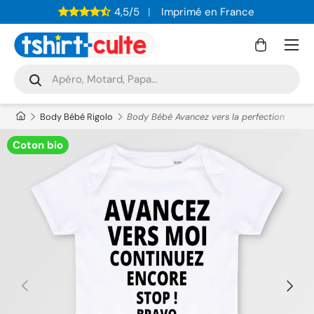
4,5/5
Imprimé en France
ALLER AU CONTENU
Menu
Panier
Recherche
Rechercher
Body Bébé Rigolo
Body Bébé Avancez vers la perfection
Coton bio
PRÉCÉDENT
SUIVAN