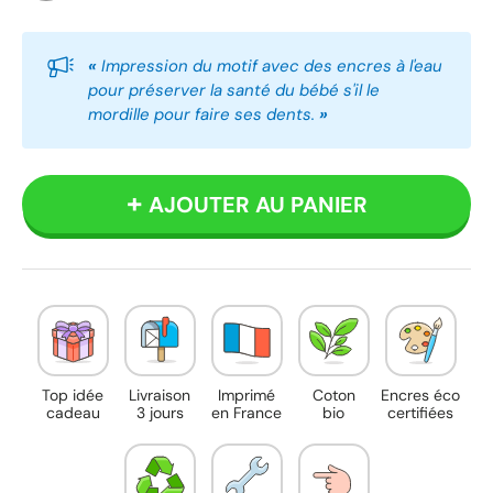
Blanc
Bleu
Rose
«
Impression du motif avec des encres à l'eau
pour préserver la santé du bébé s'il le
mordille pour faire ses dents.
»
AJOUTER AU PANIER
Top idée
Livraison
Imprimé
Coton
Encres éco
cadeau
3 jours
en France
bio
certifiées