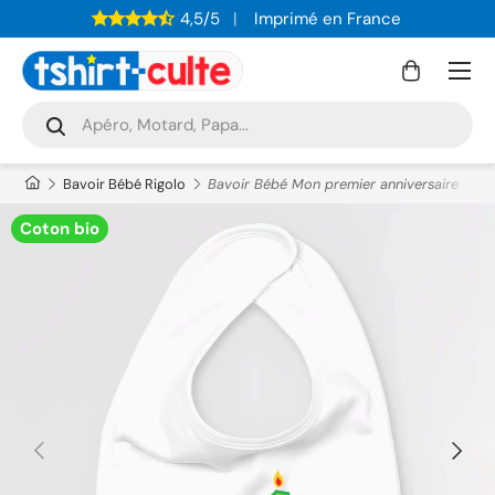
4,5/5
Imprimé en France
ALLER AU CONTENU
Menu
Panier
Recherche
Rechercher
Bavoir Bébé Rigolo
Bavoir Bébé Mon premier anniversaire
Coton bio
PRÉCÉDENT
SUIVAN