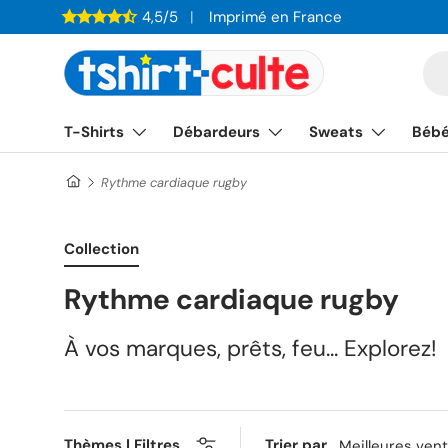
4,5/5
Imprimé en France
ALLER AU CONTENU
Re
T-Shirts
Débardeurs
Sweats
Béb
Rythme cardiaque rugby
Collection
Rythme cardiaque rugby
À vos marques, prêts, feu... Explorez!
Thèmes | Filtres
Trier par
Meilleures ven