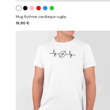
Blanc
Noir
Rose
Rouge
Bleu
Vert
Mug Rythme cardiaque rugby
19,90 €