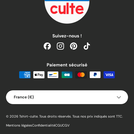
Suivez-nous !
Facebook
Instagram
Pinterest
TikTok
Paiement sécurisé
Pays
France (€)
© 2026
Tshirt-culte
.
Tous droits réservés. Tous nos prix indiqués sont TTC.
Mentions légales
Confidentialité
CGU
CGV