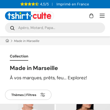
4,5/5
Imprimé en France
ALLER AU CONTENU
Menu
Panier
Recherche
Rechercher
Made in Marseille
Collection
Made in Marseille
À vos marques, prêts, feu... Explorez!
Thèmes | Filtres