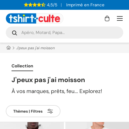
4,5/5
Imprimé en France
ALLER AU CONTENU
Menu
Panier
Recherche
Rechercher
J'peux pas j'ai moisson
Collection
J'peux pas j'ai moisson
À vos marques, prêts, feu... Explorez!
Thèmes | Filtres